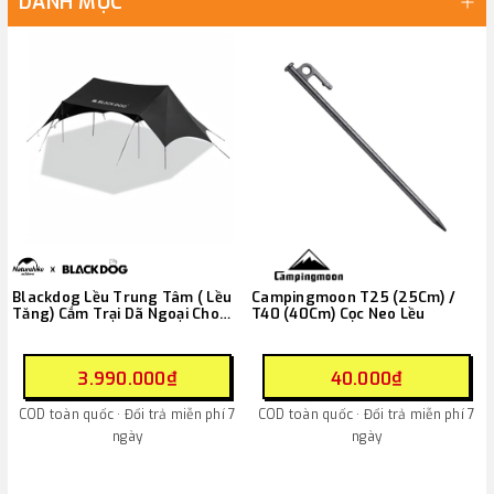
DANH MỤC
Blackdog Lều Trung Tâm ( Lều
Campingmoon T25 (25Cm) /
Tăng) Cắm Trại Dã Ngoại Cho
T40 (40Cm) Cọc Neo Lều
10-20 Người CBD2450WS046
3.990.000₫
40.000₫
COD toàn quốc · Đổi trả miễn phí 7
COD toàn quốc · Đổi trả miễn phí 7
ngày
ngày