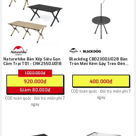
Naturehike Bàn Xếp Siêu Gọn
Blackdog CBD2300JJ028 Bàn
Cắm Trại T01 - CNK2550JJ018
Tròn Mini Kèm Gậy Treo Đèn
Cắm Trại
1.000.000₫
920.000₫
400.000₫
Giảm 80.000₫
COD toàn quốc · Đổi trả miễn phí 7
ngày
COD toàn quốc · Đổi trả miễn phí 7
ngày