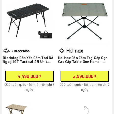
Blackdog Bàn Xếp Cắm Trại Dã
Helinox Bàn Cắm Trại Gấp Gọn
Ngoại IGT Tactical 4.5 Unit
Cao Cấp Table One Home –
CBD2550JJ011
Gravel ( 13855 )
4.490.000₫
2.990.000₫
COD toàn quốc · Đổi trả miễn phí 7
COD toàn quốc · Đổi trả miễn phí 7
ngày
ngày