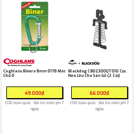
Coghlans Biners 8mm 0178 Móc
Blackdog CBD2300QT010 Cọc
Chữ D
Neo Lều Cho Sàn Gỗ (2 Cái)
49.000₫
66.000₫
COD toàn quốc · Đổi trả miễn phí 7
COD toàn quốc · Đổi trả miễn phí 7
ngày
ngày