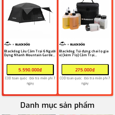
Blackdog Lều Cắm Trại 6 Người
Blackdog Túi đựng chai lọ gia
Dựng Nhanh Mountain Garden
vị (kèm 7 lọ) Cắm Trại
6.8 CBD2450WS050
CBD2450XB019
5.590.000₫
275.000₫
COD toàn quốc · Đổi trả miễn phí 7
COD toàn quốc · Đổi trả miễn phí 7
ngày
ngày
Danh mục sản phẩm