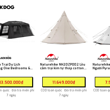
 Trại Du Lịch
Naturehike NH20ZP002 Lều
Naturehike
og One Bedrooms &
cắm trại kim tự tháp cotton
Người Pyra
ing Room Automatic
Profound 9.6 cotton pyramid
ent
tent
13.500.000₫
11.649.000₫
7.
 quốc · Đổi trả miễn phí
COD toàn quốc · Đổi trả miễn phí
COD toàn qu
7 ngày
7 ngày