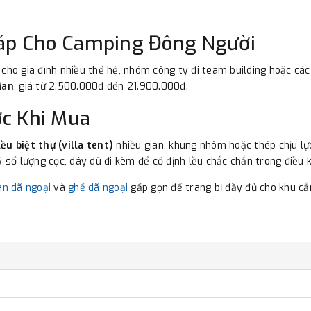
Pháp Cho Camping Đông Người
 cho gia đình nhiều thế hệ, nhóm công ty đi team building hoặc cá
Man
, giá từ 2.500.000đ đến 21.900.000đ.
ớc Khi Mua
lều biệt thự (villa tent)
nhiều gian, khung nhôm hoặc thép chịu lực 
ỹ số lượng cọc, dây dù đi kèm để cố định lều chắc chắn trong điều 
àn dã ngoại
và
ghế dã ngoại
gấp gọn để trang bị đầy đủ cho khu cắ