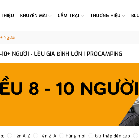
 THIỆU
KHUYẾN MÃI
CẮM TRẠI
THƯƠNG HIỆU
BL
0+ Người
-10+ NGƯỜI - LỀU GIA ĐÌNH LỚN | PROCAMPING
o:
Tên A-Z
Tên Z-A
Hàng mới
Giá thấp đến cao