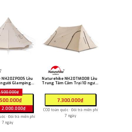
e NH20ZP005 Lều
Naturehike NH20TM008 Lều
 người Glamping
Trung Tâm Cắm Trại 10 người
Glamping Outdoor Camping
Tent
4.500.000₫
.500.000₫
7.300.000₫
 2.000.000₫
COD toàn quốc · Đổi trả miễn phí
7 ngày
ốc · Đổi trả miễn phí
7 ngày