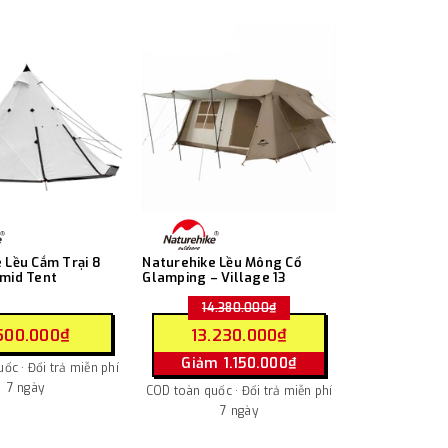
 Lều Cắm Trại 8
Naturehike Lều Mông Cổ
mid Tent
Glamping – Village 13
14.380.000₫
500.000₫
13.230.000₫
Giảm 1.150.000₫
ốc · Đổi trả miễn phí
7 ngày
COD toàn quốc · Đổi trả miễn phí
7 ngày