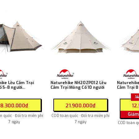
ike Lều Cắm Trại
Naturehike NH20ZP012 Lều
Naturehik
 5-8 người
Cắm Trại Mông Cổ 10 người
Cắm Trại 8
nal Pyramid Tent
Brighten
014
1
8.300.000₫
21.900.000₫
12
Giảm
 quốc · Đổi trả miễn phí
COD toàn quốc · Đổi trả miễn phí
7 ngày
7 ngày
COD toàn qu