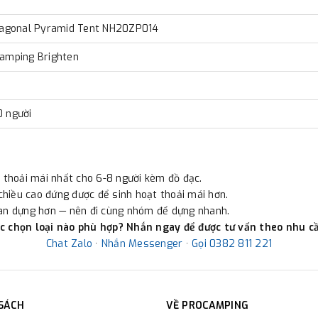
ctagonal Pyramid Tent NH20ZP014
amping Brighten
 người
g thoải mái nhất cho 6-8 người kèm đồ đạc.
hiều cao đứng được để sinh hoạt thoải mái hơn.
ian dựng hơn — nên đi cùng nhóm để dựng nhanh.
c chọn loại nào phù hợp? Nhắn ngay để được tư vấn theo nhu cầ
Chat Zalo
·
Nhắn Messenger
·
Gọi 0382 811 221
 SÁCH
VỀ PROCAMPING