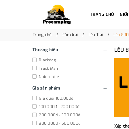
TRANG CHỦ
GIỚI
Trang chủ
Cắm trại
Lều Trại
Lều 8-1
LỀU 8
Thương hiệu
Blackdog
Track Man
Naturehike
Giá sản phẩm
Giá dưới 100.000đ
100.000đ - 200.000đ
200.000đ - 300.000đ
300.000đ - 500.000đ
Xếp the