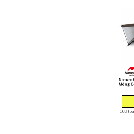
Natureh
Mông Cổ
Octago
NH20ZP
COD toàn