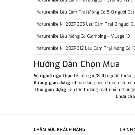
Naturehike Lều Cắm Trại 8 Người Pyramid Tent
Naturehike Lều Cắm Trại Mông Cổ 5-8 người O
Naturehike NH20ZP005 Lều Cắm Trại 8 người Gl
Naturehike Lều Mông Cổ Glamping – Village 13
Naturehike NH20ZP012 Lều Cắm Trại Mông Cổ 10
Hướng Dẫn Chọn Mua
Số người ngủ thực tế:
lều ghi "8-10 người" thườn
Không gian đứng:
nhóm đông nên ưu tiên lều có c
Thời gian dựng:
lều lớn thường mất nhiều thời g
Chưa chắ
CHĂM SÓC KHÁCH HÀNG
CHÍNH