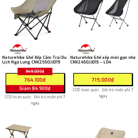
Naturehike Ghế Xếp Cắm Trại Du
Naturehike Ghế xếp mini gọn nhẹ
Lịch Ngả Lưng CNK2550JJ019
CNK2450JJ015 – L04
849.000₫
764.100₫
715.000₫
Giảm 84.900₫
COD toàn quốc · Đổi trả miễn phí 7
ngày
COD toàn quốc · Đổi trả miễn phí 7
ngày