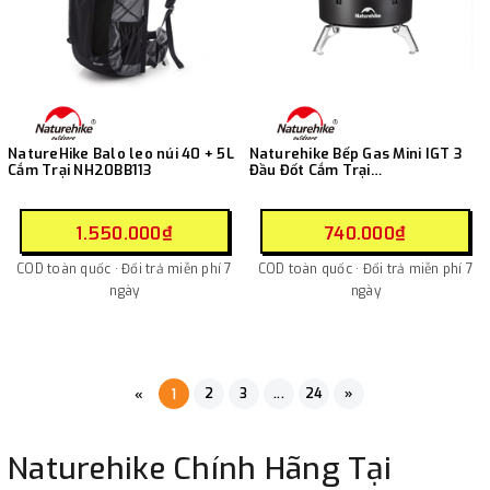
NatureHike Balo leo núi 40 + 5L
Naturehike Bếp Gas Mini IGT 3
Cắm Trại NH20BB113
Đầu Đốt Cắm Trại
CNK2450CF019
1.550.000₫
740.000₫
COD toàn quốc · Đổi trả miễn phí 7
COD toàn quốc · Đổi trả miễn phí 7
ngày
ngày
2
3
...
24
»
«
1
Naturehike Chính Hãng Tại