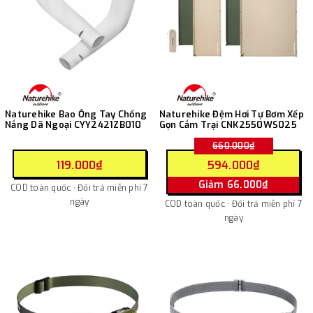
Naturehike Bao Ống Tay Chống
Naturehike Đệm Hơi Tự Bơm Xếp
Nắng Dã Ngoại CYY2421ZB010
Gọn Cắm Trại CNK2550WS025
660.000₫
119.000₫
594.000₫
Giảm 66.000₫
COD toàn quốc · Đổi trả miễn phí 7
ngày
COD toàn quốc · Đổi trả miễn phí 7
ngày