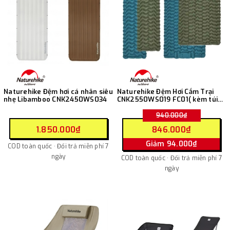
Naturehike Đệm hơi cá nhân siêu
Naturehike Đệm Hơi Cắm Trại
nhẹ Libamboo CNK2450WS034
CNK2550WS019 FC01( kèm túi
bơm )
940.000₫
1.850.000₫
846.000₫
Giảm 94.000₫
COD toàn quốc · Đổi trả miễn phí 7
ngày
COD toàn quốc · Đổi trả miễn phí 7
ngày