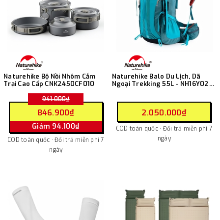
Naturehike Bộ Nồi Nhôm Cắm
Naturehike Balo Du Lịch, Dã
Trại Cao Cấp CNK2450CF010
Ngoại Trekking 55L - NH16Y020-
Q
941.000₫
846.900₫
2.050.000₫
Giảm 94.100₫
COD toàn quốc · Đổi trả miễn phí 7
ngày
COD toàn quốc · Đổi trả miễn phí 7
ngày