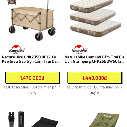
NatureHike CNK2350JJ012 Xe
Naturehike Đệm Hơi Cắm Trại Du
Kéo Siêu Gấp Gọn Cắm Trại Dã
Lịch Glamping CNK2550WS013 (
Ngoại Đa Năng ( 110L - 250L )
NEW 2025 )
1.470.000₫
1.440.000₫
COD toàn quốc · Đổi trả miễn phí 7
COD toàn quốc · Đổi trả miễn phí 7
ngày
ngày