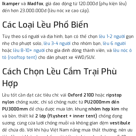
Ikamper
và
Madfox
, giá dao động từ 120.000đ (phụ kiện lều)
đến hơn 23.000.000đ (lều nóc xe cao cấp).
Các Loại Lều Phổ Biến
Tùy theo số người và địa hình, bạn có thể chọn
lều 1-2 người
gọn
nhẹ cho phượt solo,
lều 3-4 người
cho nhóm bạn,
lều 6 người
hoặc
lều 8-10+ người
cho gia đình đông thành viên, và
lều nóc ô
tô (rooftop tent)
cho dân phượt xe 4WD/SUV.
Cách Chọn Lều Cắm Trại Phù
Hợp
Lều tốt cần đạt các tiêu chí: vải
Oxford 210D
hoặc
ripstop
nylon
chống xước, chỉ số chống nước từ
PU2000mm đến
PU3000mm
để chịu được mưa lớn, khung
nhôm hợp kim
nhẹ
và bền, thiết kế
2 lớp (flysheet + inner tent)
chống đọng
sương, cùng cửa lưới chống muỗi và không gian đệm
vestibule
để chứa đồ. Với khí hậu Việt Nam nắng mưa thất thường, nên ưu