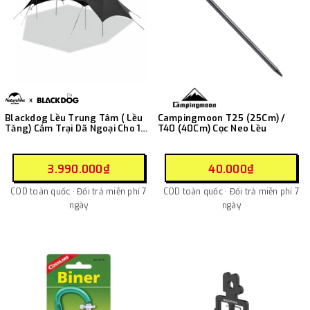
Blackdog Lều Trung Tâm ( Lều
Campingmoon T25 (25Cm) /
Tăng) Cắm Trại Dã Ngoại Cho 10-
T40 (40Cm) Cọc Neo Lều
20 Người CBD2450WS046
3.990.000₫
40.000₫
COD toàn quốc · Đổi trả miễn phí 7
COD toàn quốc · Đổi trả miễn phí 7
ngày
ngày