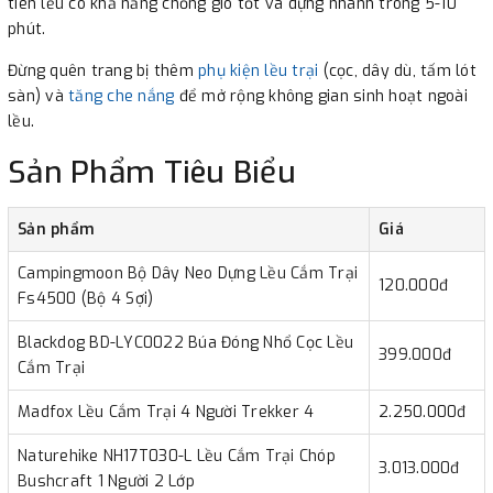
tiên lều có khả năng chống gió tốt và dựng nhanh trong 5-10
phút.
Đừng quên trang bị thêm
phụ kiện lều trại
(cọc, dây dù, tấm lót
sàn) và
tăng che nắng
để mở rộng không gian sinh hoạt ngoài
lều.
Sản Phẩm Tiêu Biểu
Sản phẩm
Giá
Campingmoon Bộ Dây Neo Dựng Lều Cắm Trại
120.000đ
Fs4500 (Bộ 4 Sợi)
Blackdog BD-LYC0022 Búa Đóng Nhổ Cọc Lều
399.000đ
Cắm Trại
Madfox Lều Cắm Trại 4 Người Trekker 4
2.250.000đ
Naturehike NH17T030-L Lều Cắm Trại Chóp
3.013.000đ
Bushcraft 1 Người 2 Lớp