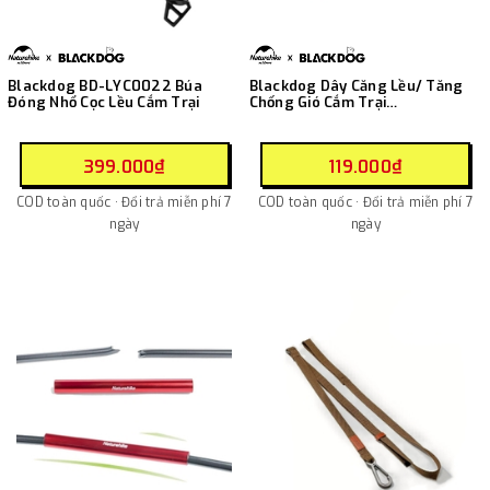
Blackdog BD-LYC0022 Búa
Blackdog Dây Căng Lều/ Tăng
Đóng Nhổ Cọc Lều Cắm Trại
Chống Gió Cắm Trại
CBD2300PJ014 (Tăng Chỉnh
Bằng Ròng Rọc)
399.000₫
119.000₫
COD toàn quốc · Đổi trả miễn phí 7
COD toàn quốc · Đổi trả miễn phí 7
ngày
ngày