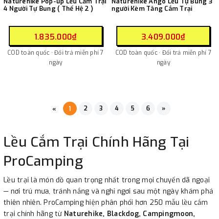
Naturehike Pop-up Lều Cắm Trại
Naturehike Ango Lều Tự Bung 3
4 Người Tự Bung ( Thế Hệ 2 )
người Kèm Tăng Cắm Trại
1.835.000₫
3.409.000₫
COD toàn quốc · Đổi trả miễn phí 7
COD toàn quốc · Đổi trả miễn phí 7
ngày
ngày
2
3
4
5
6
»
«
1
Lều Cắm Trại Chính Hãng Tại
ProCamping
Lều trại là món đồ quan trọng nhất trong mọi chuyến dã ngoại
— nơi trú mưa, tránh nắng và nghỉ ngơi sau một ngày khám phá
thiên nhiên. ProCamping hiện phân phối hơn 250 mẫu lều cắm
trại chính hãng từ
Naturehike, Blackdog, Campingmoon,