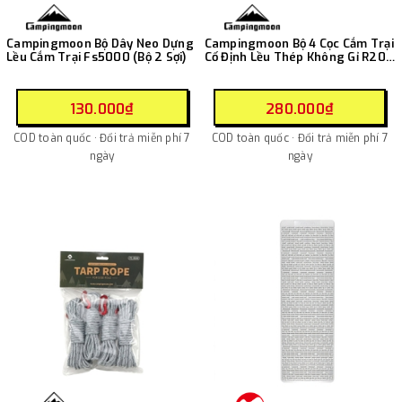
Campingmoon Bộ Dây Neo Dựng
Campingmoon Bộ 4 Cọc Cắm Trại
Lều Cắm Trại Fs5000 (Bộ 2 Sợi)
Cố Định Lều Thép Không Gỉ R20-
4 / R26-4 / R30-4 / R35-4
130.000₫
280.000₫
COD toàn quốc · Đổi trả miễn phí 7
COD toàn quốc · Đổi trả miễn phí 7
ngày
ngày