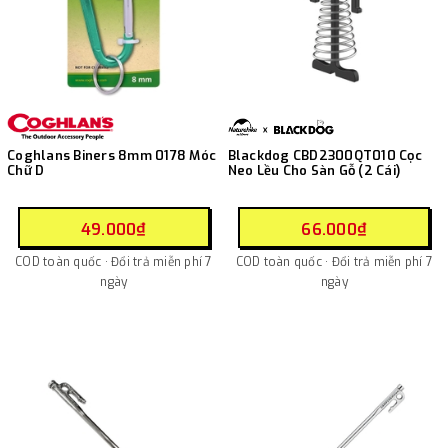
Coghlans Biners 8mm 0178 Móc
Blackdog CBD2300QT010 Cọc
Chữ D
Neo Lều Cho Sàn Gỗ (2 Cái)
49.000₫
66.000₫
COD toàn quốc · Đổi trả miễn phí 7
COD toàn quốc · Đổi trả miễn phí 7
ngày
ngày