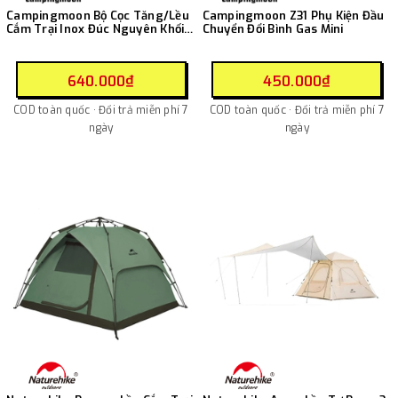
Campingmoon Bộ Cọc Tăng/Lều
Campingmoon Z31 Phụ Kiện Đầu
Cắm Trại Inox Đúc Nguyên Khối
Chuyển Đổi Bình Gas Mini
R20-8, R26-8, R30-8, R35-6,
R40-6
640.000₫
450.000₫
COD toàn quốc · Đổi trả miễn phí 7
COD toàn quốc · Đổi trả miễn phí 7
ngày
ngày