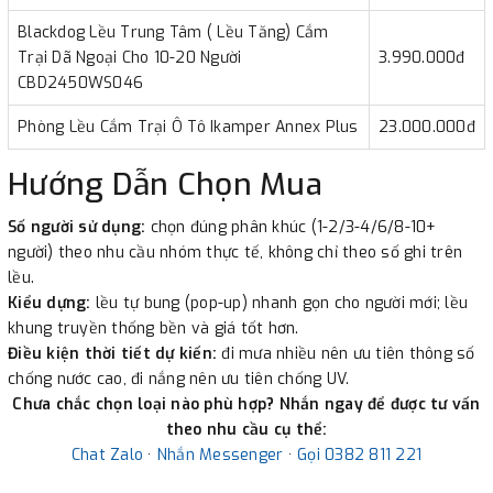
Blackdog Lều Trung Tâm ( Lều Tăng) Cắm
Trại Dã Ngoại Cho 10-20 Người
3.990.000đ
CBD2450WS046
Phòng Lều Cắm Trại Ô Tô Ikamper Annex Plus
23.000.000đ
Hướng Dẫn Chọn Mua
Số người sử dụng:
chọn đúng phân khúc (1-2/3-4/6/8-10+
người) theo nhu cầu nhóm thực tế, không chỉ theo số ghi trên
lều.
Kiểu dựng:
lều tự bung (pop-up) nhanh gọn cho người mới; lều
khung truyền thống bền và giá tốt hơn.
Điều kiện thời tiết dự kiến:
đi mưa nhiều nên ưu tiên thông số
chống nước cao, đi nắng nên ưu tiên chống UV.
Chưa chắc chọn loại nào phù hợp? Nhắn ngay để được tư vấn
theo nhu cầu cụ thể:
Chat Zalo
·
Nhắn Messenger
·
Gọi 0382 811 221