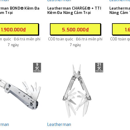
rman BOND® Kiềm Đa
Leatherman CHARGE® + TTI
Leatherma
m Trại
Kiềm Đa Năng Cắm Trại
Năng Cắm 
1.900.000₫
5.500.000₫
1.
 quốc · Đổi trả miễn phí
COD toàn quốc · Đổi trả miễn phí
COD toàn qu
7 ngày
7 ngày
rman
Leatherman