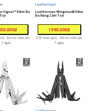
an
Leatherman
n Signal™ Kiềm Đa
Leatherman Wingman® Kiềm
Trại
Đa Năng Cắm Trại
100.000₫
1.990.000₫
ốc · Đổi trả miễn phí
COD toàn quốc · Đổi trả miễn phí
7 ngày
7 ngày
an
Leatherman