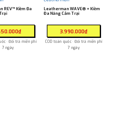
n REV™ Kiềm Đa
Leatherman WAVE® + Kiềm
Trại
Đa Năng Cắm Trại
650.000₫
3.990.000₫
ốc · Đổi trả miễn phí
COD toàn quốc · Đổi trả miễn phí
7 ngày
7 ngày