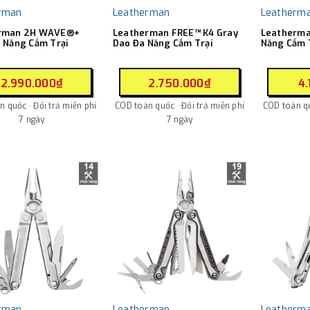
rman
Leatherman
Leatherm
rman 2H WAVE®+
Leatherman FREE™ K4 Gray
Leatherma
 Năng Cắm Trại
Dao Đa Năng Cắm Trại
Năng Cắm 
2.990.000₫
2.750.000₫
4.
 quốc · Đổi trả miễn phí
COD toàn quốc · Đổi trả miễn phí
COD toàn qu
7 ngày
7 ngày
rman
Leatherman
Leatherm