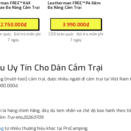
rman FREE™ K4X
Leatherman FREE™ P4 Kiềm
Dao Đa Năng Cắm Trại
Đa Năng Cắm Trại
2.750.000₫
3.990.000₫
 quốc · Đổi trả miễn phí
COD toàn quốc · Đổi trả miễn phí
7 ngày
7 ngày
u Uy Tín Cho Dân Cắm Trại
 (multi-tool) cắm trại, được nhiều người đi cắm trại tại Việt Na
000.000đ.
 hàng chính hãng, đầy đủ tem nhãn và chế độ bảo hành theo tiê
ắm Trại-kho20260709
.
ng
từ nhiều thương hiệu khác tại ProCamping.