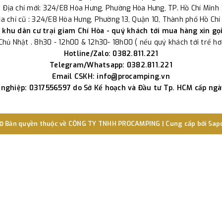
Địa chỉ mới: 324/E8 Hòa Hưng, Phường Hòa Hưng, TP. Hồ Chí Minh
ịa chỉ cũ : 324/E8 Hòa Hưng, Phường 13, Quận 10, Thành phố Hồ Chí
khu dân cư trại giam Chí Hòa - quý khách tới mua hàng xin gọ
 Chủ Nhật . 8h30 - 12h00 & 12h30- 18h00 ( nếu quý khách tới trể hơn 
Hotline/Zalo: 0382.811.221
Telegram/Whatsapp: 0382.811.221
Email CSKH: info@procamping.vn
nghiệp: 0317556597 do Sở Kế hoạch và Đầu tư Tp. HCM cấp ng
© Bản quyền thuộc về
CÔNG TY TNHH PROCAMPING
|
Cung cấp bởi
Sap