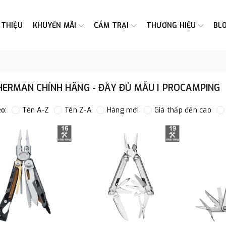
 THIỆU
KHUYẾN MÃI
CẮM TRẠI
THƯƠNG HIỆU
BL
HERMAN CHÍNH HÃNG - ĐẦY ĐỦ MẪU | PROCAMPING
o:
Tên A-Z
Tên Z-A
Hàng mới
Giá thấp đến cao