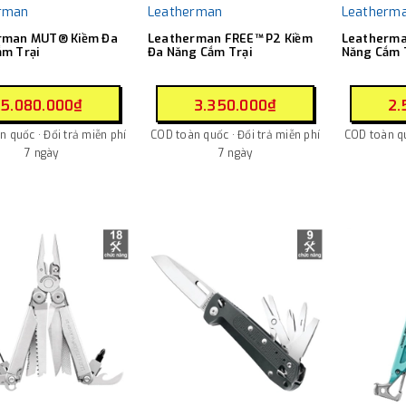
rman
Leatherman
Leatherm
rman MUT® Kiềm Đa
Leatherman FREE™ P2 Kiềm
Leatherma
m Trại
Đa Năng Cắm Trại
Năng Cắm 
5.080.000₫
3.350.000₫
2.
 quốc · Đổi trả miễn phí
COD toàn quốc · Đổi trả miễn phí
COD toàn qu
7 ngày
7 ngày