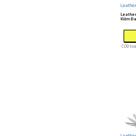
Leathe
Leathe
Kiềm Đa
COD toàn
Leathe