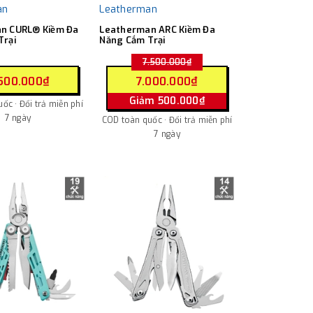
an
Leatherman
n CURL® Kiềm Đa
Leatherman ARC Kiềm Đa
Trại
Năng Cắm Trại
7.500.000₫
500.000₫
7.000.000₫
Giảm 500.000₫
ốc · Đổi trả miễn phí
7 ngày
COD toàn quốc · Đổi trả miễn phí
7 ngày