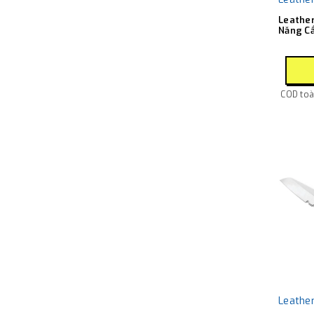
Leathe
Năng Cắ
COD toàn
Leathe