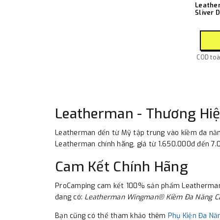
Leathe
Sliver 
COD toàn
Leatherman - Thương Hiệ
Leatherman đến từ Mỹ tập trung vào kiềm đa năng
Leatherman chính hãng, giá từ 1.650.000đ đến 7.
Cam Kết Chính Hãng
ProCamping cam kết 100% sản phẩm Leatherman là
đang có:
Leatherman Wingman® Kiềm Đa Năng C
Bạn cũng có thể tham khảo thêm
Phụ Kiện Đa Nă