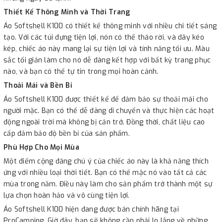
Thiết Kế Thông Minh và Thời Trang
Áo Softshell K100 có thiết kế thông minh với nhiều chi tiết sáng
tạo. Với các túi đựng tiện lợi, nón có thể tháo rời, và dây kéo
kép, chiếc áo này mang lại sự tiện lợi và tính năng tối ưu. Màu
sắc tối giản làm cho nó dễ dàng kết hợp với bất kỳ trang phục
nào, và bạn có thể tự tin trong mọi hoàn cảnh.
Thoải Mái và Bền Bỉ
Áo Softshell K100 được thiết kế để đảm bảo sự thoải mái cho
người mặc. Bạn có thể dễ dàng di chuyển và thực hiện các hoạt
động ngoài trời mà không bị cản trở. Đồng thời, chất liệu cao
cấp đảm bảo độ bền bỉ của sản phẩm.
Phù Hợp Cho Mọi Mùa
Một điểm cộng đáng chú ý của chiếc áo này là khả năng thích
ứng với nhiều loại thời tiết. Bạn có thể mặc nó vào tất cả các
mùa trong năm. Điều này làm cho sản phẩm trở thành một sự
lựa chọn hoàn hảo và vô cùng tiện lợi.
Áo Softshell K100 hiện đang được bán chính hãng tại
ProCamping. Giờ đây, bạn sẽ không cần phải lo lắng về những