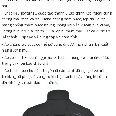
chính của áo là chắn gió và một chút giữ ấm nhưng không quá
nóng.
- Chất liệu softshell được tạo thành 3 lớp chính, lớp ngoài cùng
chống mài mòn và phủ Nano chống bám nước, lớp thứ 2 lớp
màng chống thấm nước nhưng không khí vẫn xuyên qua vì vậy
không bị bí hơi, và lớp thứ 3 là lớp nỉ mềm mại. Tất cả được ép
lại thành 1 lớp tạo vẻ cứng cáp và nam tính.
- Áo chống gió tốt , có thể sử dụng đi dưới mưa phùn. khi xuất
hiện sương mù,..
- Áo có thiết kế túi ở ngực áo, 2 túi bên hông, các túi đều được
trang bị khóa kéo chắc chắn.
- Áo thích hơp cho các chuyến đi cắm trại, dã ngoại, leo núi,
trekking, đi phượt ở vùng có khí hậu lạnh, hoặc dùng khi đêm
đến không khí bắt đầu trở nên lạnh.