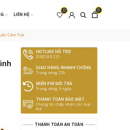
0
0
OG
LIÊN HỆ
ước Cắm Trại
HOTLINE HỖ TRỢ
0382.811.221
Bình
GIAO HÀNG NHANH CHÓNG
Trong vòng 72h
MIỄN PHÍ ĐỔI TRẢ
Trong vòng 3 ngày
THANH TOÁN BẢO MẬT
Chúng tôi chấp nhận các loại
thẻ
THANH TOÁN AN TOÀN