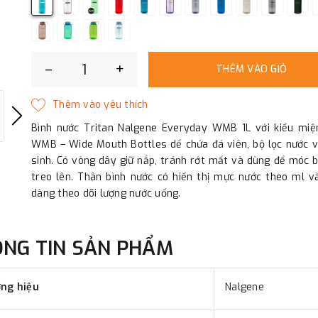
–
+
THÊM VÀO GIỎ
Bình nước Tritan Nalgene Everyday WMB 1L với kiểu miệ
WMB – Wide Mouth Bottles dể chứa đá viên, bộ lọc nước v
sinh. Có vòng dây giữ nắp, tránh rớt mất và dùng để móc 
treo lên. Thân bình nước có hiển thị mực nước theo ml v
dàng theo dõi lượng nước uống.
ÔNG TIN SẢN PHẨM
ng hiệu
Nalgene