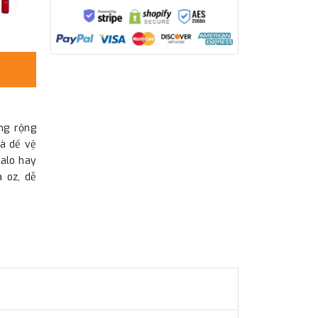
ng rộng
à dể vệ
balo hay
à oz, dễ