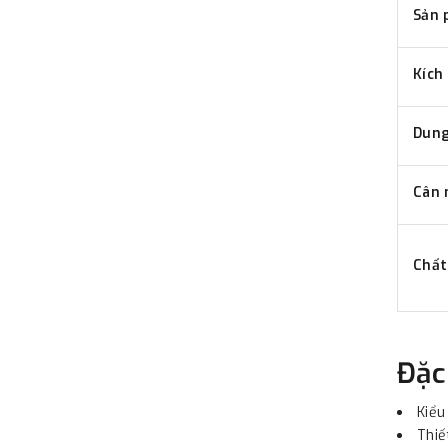
Sản 
Kích
Dung
Cân 
Chất
Đặc
Kiểu
Thiế