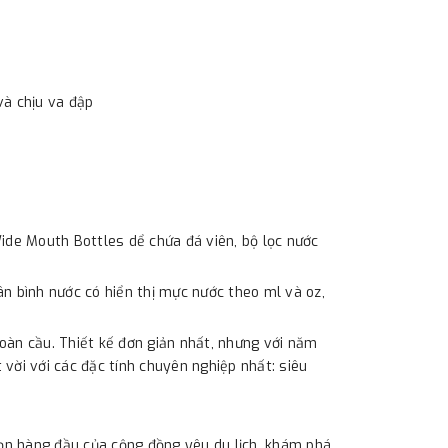
và chịu va đập
de Mouth Bottles dể chứa đá viên, bộ lọc nước
n bình nước có hiển thị mực nước theo ml và oz,
oàn cầu. Thiết kế đơn giản nhất, nhưng với năm
vời với các đặc tính chuyên nghiệp nhất: siêu
họn hàng đầu của cộng đồng yêu du lịch, khám phá,