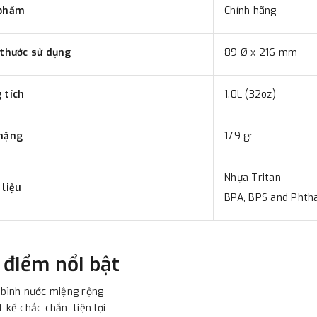
phẩm
Chính hãng
 thước sử dụng
89 Ø x 216 mm
 tích
1.0L (32oz)
nặng
179 gr
Nhựa Tritan
 liệu
BPA, BPS and Phth
 điểm nổi bật
 bình nước miệng rộng
t kế chắc chắn, tiện lợi