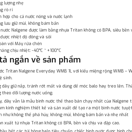
g lượng nhẹ
g rò rỉ
h hợp cho cả nước nóng và nước lạnh
g lưu giữ mùi, không bám bẩn
 nước Nalgene được làm bằng nhựa Tritan không có BPA, siêu bền 
 được nhiệt độ đông và sôi
oàn với Máy rửa chén
năng chịu nhiệt: -40°C ~ +100°C
tả ngắn về sản phẩm
ớc Tritan Nalgene Everyday WMB 1L với kiểu miệng rộng WMB – Wi
ệ sinh.
 dây giữ nắp, tránh rớt mất và dùng để móc balo hay treo lên. Thâ
 theo dõi lượng nước uống.
y, đây vẫn là mẫu bình nước thể thao bán chạy nhất của Nalgene t
m kinh nghiệm thiết kế và sản xuất để tạo ra một bình nước tuyệt 
n như không thể phá hủy, không mùi, không bám bẩn và nhẹ nhất
n xuất từ nhựa Tritan không có BPA, bền và chịu va đập cao.
hầu hết các túi hông balo tiêu chuẩn, chiếc bình nước được bình c