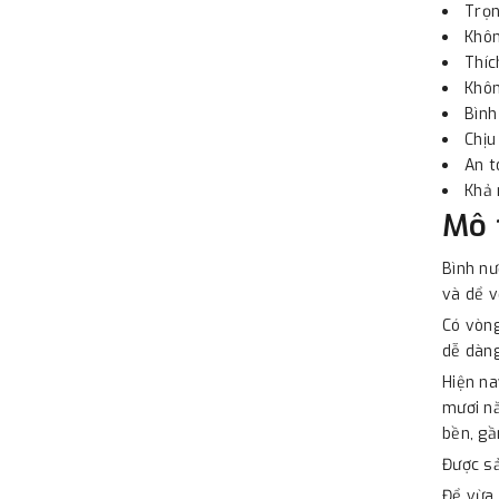
Trọn
Khôn
Thíc
Khôn
Bình
Chịu
An t
Khả 
Mô 
Bình nư
và dể v
Có vòng
dễ dàng
Hiện na
mươi nă
bền, gầ
Được sả
Để vừa 