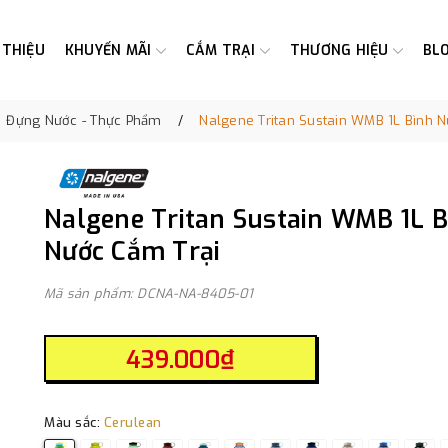
 THIỆU
KHUYẾN MÃI
CẮM TRẠI
THƯƠNG HIỆU
BL
Đựng Nước - Thực Phẩm
Nalgene Tritan Sustain WMB 1L Bình N
Nalgene Tritan Sustain WMB 1L 
Nước Cắm Trại
Mã sản phẩm: DCNA-NA-8405-01
439.000₫
Màu sắc:
Cerulean