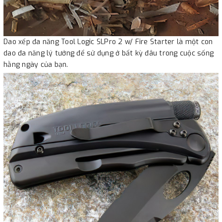
Dao xếp đa năng Tool Logic SLPro 2 w/ Fire Starter là một con
dao đa năng lý tưởng để sử dụng ở bất kỳ đâu trong cuộc sống
hằng ngày của bạn.