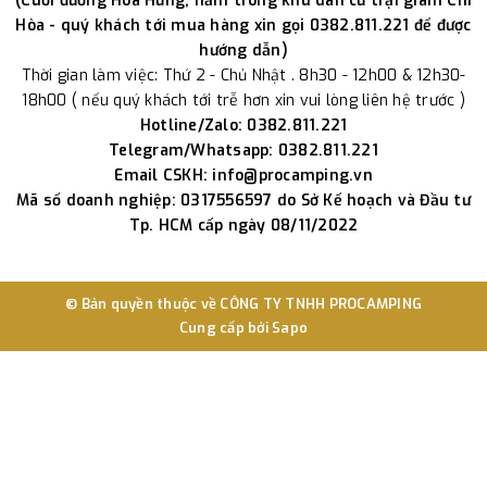
(Cuối đường Hòa Hưng, nằm trong khu dân cư trại giam Chí
Hòa - quý khách tới mua hàng xin gọi 0382.811.221 để được
hướng dẫn)
Thời gian làm việc: Thứ 2 - Chủ Nhật . 8h30 - 12h00 & 12h30-
18h00 ( nếu quý khách tới trễ hơn xin vui lòng liên hệ trước )
Hotline/Zalo: 0382.811.221
Telegram/Whatsapp: 0382.811.221
Email CSKH: info@procamping.vn
Mã số doanh nghiệp: 0317556597 do Sở Kế hoạch và Đầu tư
Tp. HCM cấp ngày 08/11/2022
© Bản quyền thuộc về
CÔNG TY TNHH PROCAMPING
Cung cấp bởi
Sapo