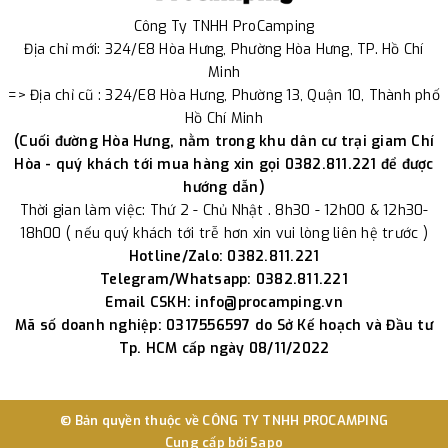
Công Ty TNHH ProCamping
Địa chỉ mới: 324/E8 Hòa Hưng, Phường Hòa Hưng, TP. Hồ Chí
Minh
=> Địa chỉ cũ : 324/E8 Hòa Hưng, Phường 13, Quận 10, Thành phố
Hồ Chí Minh
(Cuối đường Hòa Hưng, nằm trong khu dân cư trại giam Chí
Hòa - quý khách tới mua hàng xin gọi 0382.811.221 để được
hướng dẫn)
Thời gian làm việc: Thứ 2 - Chủ Nhật . 8h30 - 12h00 & 12h30-
18h00 ( nếu quý khách tới trễ hơn xin vui lòng liên hệ trước )
Hotline/Zalo: 0382.811.221
Telegram/Whatsapp: 0382.811.221
Email CSKH: info@procamping.vn
Mã số doanh nghiệp: 0317556597 do Sở Kế hoạch và Đầu tư
Tp. HCM cấp ngày 08/11/2022
© Bản quyền thuộc về
CÔNG TY TNHH PROCAMPING
Cung cấp bởi
Sapo