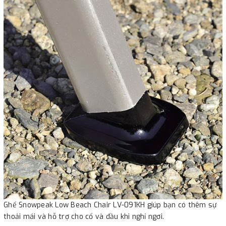
Ghế Snowpeak Low Beach Chair LV-091KH giúp bạn có thêm sự
thoải mái và hỗ trợ cho cổ và đầu khi nghỉ ngơi.