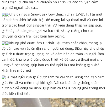
cùng tiện lợi cho việc di chuyển phù hợp với các chuyến cắm
trại, dã ngoại, câu cá…
Ghế dã ngoại Snowpeak Low Beach Chair LV-091KH là một
sản phẩm thiết kế đặc biệt để mang lại sự thoải mái và tiện lợi
trong các hoạt động ngoài trời. Với kiểu dáng thấp và gấp gọn,
ghế này dễ dàng mang đi và lưu trữ, rất lý tưởng cho các
chuyến đi cắm trại, dạo biển hay picnic.
Khung ghế được làm từ chất liệu thép chắc chắn, mang lại
độ bền cao và rất ổn định cho người sử dụng. Điều này cho phép
ghế chịu được trọng lượng lớn và đảm bảo an toàn khi ngồi. Bên
cạnh đó, khung ghế cũng được thiết kế để tạo sự thoải mái cho
lưng và cột sống, giúp bạn có thể ngồi lâu mà không gặp khó
khăn hay mệt mỏi.
Bề mặt ngồi của ghế được làm từ vải chất lượng cao, tạo cảm
giác êm ái và mềm mại khi ngồi. Vải có khả năng chống thấm
nước và dễ dàng vệ sinh, giúp bạn có thể sử dụng ghế trong mọi
điều kiện thời tiết.