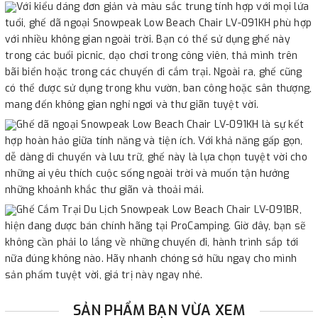
Với kiểu dáng đơn giản và màu sắc trung tính hợp với mọi lứa
tuổi, ghế dã ngoại Snowpeak Low Beach Chair LV-091KH phù hợp
với nhiều không gian ngoài trời. Bạn có thể sử dụng ghế này
trong các buổi picnic, dạo chơi trong công viên, thả mình trên
bãi biển hoặc trong các chuyến đi cắm trại. Ngoài ra, ghế cũng
có thể được sử dụng trong khu vườn, ban công hoặc sân thượng,
mang đến không gian nghỉ ngơi và thư giãn tuyệt vời.
Ghế dã ngoại Snowpeak Low Beach Chair LV-091KH là sự kết
hợp hoàn hảo giữa tính năng và tiện ích. Với khả năng gấp gọn,
dễ dàng di chuyển và lưu trữ, ghế này là lựa chọn tuyệt vời cho
những ai yêu thích cuộc sống ngoài trời và muốn tận hưởng
những khoảnh khắc thư giãn và thoải mái.
Ghế Cắm Trại Du Lịch Snowpeak Low Beach Chair LV-091BR,
hiện đang được bán chính hãng tại ProCamping. Giờ đây, bạn sẽ
không cần phải lo lắng về những chuyến đi, hành trình sắp tới
nữa đúng không nào. Hãy nhanh chóng sở hữu ngay cho mình
sản phẩm tuyệt vời, giá trị này ngay nhé.
SẢN PHẨM BẠN VỪA XEM