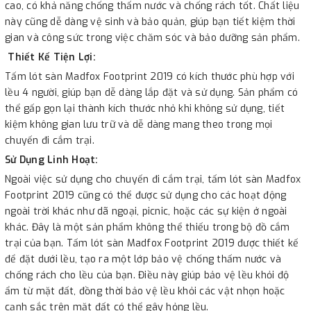
cao, có khả năng chống thấm nước và chống rách tốt. Chất liệu
này cũng dễ dàng vệ sinh và bảo quản, giúp bạn tiết kiệm thời
gian và công sức trong việc chăm sóc và bảo dưỡng sản phẩm.
Thiết Kế Tiện Lợi:
Tấm lót sàn Madfox Footprint 2019 có kích thước phù hợp với
lều 4 người, giúp bạn dễ dàng lắp đặt và sử dụng. Sản phẩm có
thể gấp gọn lại thành kích thước nhỏ khi không sử dụng, tiết
kiệm không gian lưu trữ và dễ dàng mang theo trong mọi
chuyến đi cắm trại.
Sử Dụng Linh Hoạt:
Ngoài việc sử dụng cho chuyến đi cắm trại, tấm lót sàn Madfox
Footprint 2019 cũng có thể được sử dụng cho các hoạt động
ngoài trời khác như dã ngoại, picnic, hoặc các sự kiện ở ngoài
khác. Đây là một sản phẩm không thể thiếu trong bộ đồ cắm
trại của bạn. Tấm lót sàn Madfox Footprint 2019 được thiết kế
để đặt dưới lều, tạo ra một lớp bảo vệ chống thấm nước và
chống rách cho lều của bạn. Điều này giúp bảo vệ lều khỏi độ
ẩm từ mặt đất, đồng thời bảo vệ lều khỏi các vật nhọn hoặc
cạnh sắc trên mặt đất có thể gây hỏng lều.