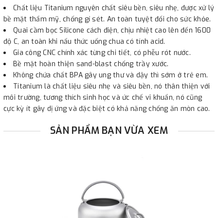
Chất liệu Titanium nguyên chất siêu bền, siêu nhẹ, được xử lý
bề mặt thẩm mỹ, chống gỉ sét. An toàn tuyệt đối cho sức khỏe.
Quai cầm bọc Silicone cách điện, chịu nhiệt cao lên đến 1600
độ C, an toàn khi nấu thức uống chua có tính acid.
Gia công CNC chính xác từng chi tiết, có phễu rót nước.
Bề mặt hoàn thiện sand-blast chống trầy xước.
Không chứa chất BPA gây ung thư và dậy thì sớm ở trẻ em.
Titanium là chất liệu siêu nhẹ và siêu bền, nó thân thiện với
môi trường, tương thích sinh học và ức chế vi khuẩn, nó cũng
cực kỳ ít gây dị ứng và đặc biệt có khả năng chống ăn mòn cao.
SẢN PHẨM BẠN VỪA XEM