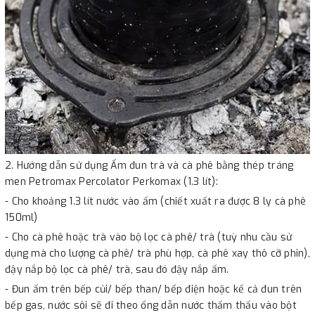
2. Hướng dẫn sử dụng Ấm đun trà và cà phê bằng thép tráng
men Petromax Percolator Perkomax (1.3 lít):
- Cho khoảng 1.3 lít nước vào ấm (chiết xuất ra được 8 ly cà phê
150ml)
- Cho cà phê hoặc trà vào bộ lọc cà phê/ trà (tuỳ nhu cầu sử
dụng mà cho lượng cà phê/ trà phù hợp, cà phê xay thô cỡ phin),
đậy nắp bộ lọc cà phê/ trà, sau đó đậy nắp ấm.
- Đun ấm trên bếp củi/ bếp than/ bếp điện hoặc kể cả đun trên
bếp gas, nước sôi sẽ đi theo ống dẫn nước thẩm thấu vào bột