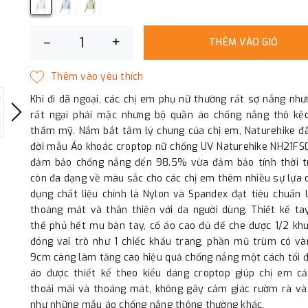
–
+
THÊM VÀO GIỎ
Khi đi dã ngoại, các chị em phụ nữ thường rất sợ nắng nh
rất ngại phải mặc nhưng bộ quần áo chống nắng thô kệc
thẩm mỹ. Nắm bắt tâm lý chung của chị em, Naturehike đã
đời mẫu Áo khoác croptop nữ chống UV Naturehike NH21FS
đảm bảo chống nắng đến 98.5% vừa đảm bảo tính thời tr
còn đa dạng về màu sắc cho các chị em thêm nhiều sự lựa 
dụng chất liệu chính là Nylon và Spandex đạt tiêu chuẩn
thoáng mát và thân thiện với da người dùng. Thiết kế ta
thể phủ hết mu bàn tay, cổ áo cao đủ để che được 1/2 kh
đóng vai trò như 1 chiếc khẩu trang, phần mũ trùm có và
9cm càng làm tăng cao hiệu quả chống nắng một cách tối 
áo được thiết kế theo kiểu dáng croptop giúp chị em c
thoải mái và thoáng mát, không gây cảm giác rườm rà và
như những mẫu áo chống nắng thông thường khác.