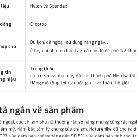
 liệu
Nylon và Spandex
 dáng
Croptop
Du lịch, dã ngoại, sử dụng hàng ngày...
hợp cho
( Tay dài phủ mu bàn tay, cổ cao đủ để phủ 1/2 k
Trung Quốc
g tin
có trụ sở và nhà máy đặt tại thành phố Ninh Ba (Ni
ng hiệu
Hãng mở rộng tới 72 quốc gia trên toàn thế giới.
tả ngắn về sản phẩm
dã ngoại, các chị em phụ nữ thường rất sợ nắng nhưng cũng rất ng
hẩm mỹ. Nắm bắt tâm lý chung của chị em, Naturehike đã cho ra 
27 vừa đảm bảo chống nắng đến 98.5% vừa đảm bảo tính thời tra