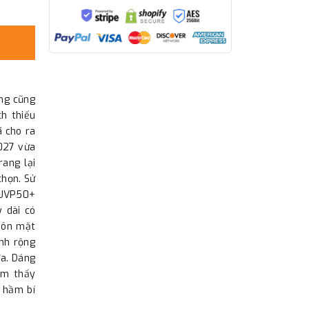
ưng cũng
h thiếu
 cho ra
027 vừa
ang lại
chọn. Sử
 UVP50+
y dài có
uôn mặt
nh rộng
đa. Dáng
ảm thấy
 hầm bí