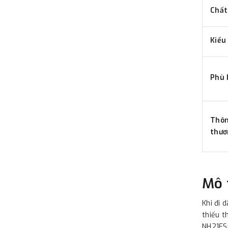
Chất
Kiểu
Phù 
Thôn
thươ
Mô 
Khi đi 
thiếu t
NH21FS0