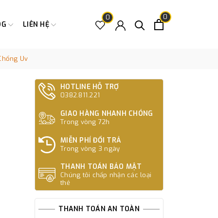
0
0
OG
LIÊN HỆ
Chống Uv
HOTLINE HỖ TRỢ
0382.811.221
GIAO HÀNG NHANH CHÓNG
Trong vòng 72h
MIỄN PHÍ ĐỔI TRẢ
Trong vòng 3 ngày
THANH TOÁN BẢO MẬT
Chúng tôi chấp nhận các loại
thẻ
THANH TOÁN AN TOÀN