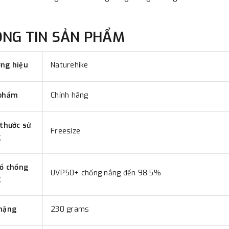
ÔNG TIN SẢN PHẨM
ng hiệu
Naturehike
phẩm
Chính hãng
 thước sử
Freesize
g
số chống
UVP50+ chống nắng đến 98.5%
g
nặng
230 grams