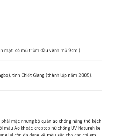
huôn mặt, có mũ trùm đầu vành mũ 9cm )
ngbo), tỉnh Chiết Giang (thành lập năm 2005).
ại phải mặc nhưng bộ quần áo chống nắng thô kệch
đời mẫu Áo khoác croptop nữ chống UV Naturehike
ng lại còn đa dạng về màu sắc cho các chị em