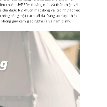
 tiêu chuẩn UVP50+ thoáng mát và thân thiện với
ể che được 1/2 khuôn mặt đóng vai trò như 1 chiếc
chống nắng một cách tối đa. Dáng áo được thiết
, không gây cảm giác rườm rà và hầm bí như