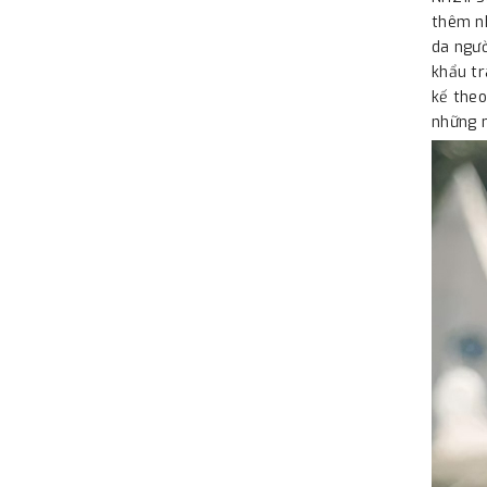
thêm nh
da ngườ
khẩu tr
kế theo
những 