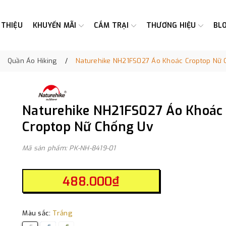
 THIỆU
KHUYẾN MÃI
CẮM TRẠI
THƯƠNG HIỆU
BL
Quần Áo Hiking
Naturehike NH21FS027 Áo Khoác Croptop Nữ 
Naturehike NH21FS027 Áo Khoác
Croptop Nữ Chống Uv
Mã sản phẩm: PK-NH-8419-01
488.000₫
Màu sắc:
Trắng