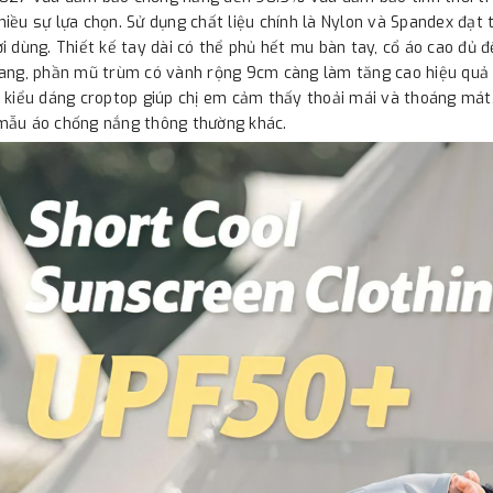
iều sự lựa chọn. Sử dụng chất liệu chính là Nylon và Spandex đạt
i dùng. Thiết kế tay dài có thể phủ hết mu bàn tay, cổ áo cao đủ đ
ang, phần mũ trùm có vành rộng 9cm càng làm tăng cao hiệu quả 
 kiểu dáng croptop giúp chị em cảm thấy thoải mái và thoáng mát
mẫu áo chống nắng thông thường khác.