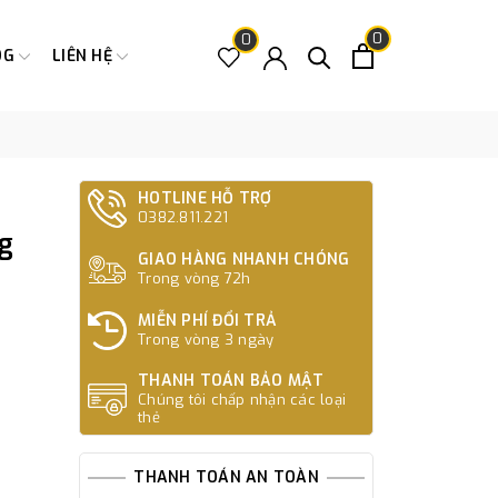
0
0
OG
LIÊN HỆ
HOTLINE HỖ TRỢ
0382.811.221
g
GIAO HÀNG NHANH CHÓNG
Trong vòng 72h
MIỄN PHÍ ĐỔI TRẢ
Trong vòng 3 ngày
THANH TOÁN BẢO MẬT
Chúng tôi chấp nhận các loại
thẻ
THANH TOÁN AN TOÀN