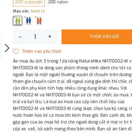
210T polyester
20D nylon
Màu sắc:
Xanh lá
–
+
THÊM VÀO GIỎ
Áo mưa du lịch 3 trong 1 đa năng NatureHike NH17D002-M 
NH17D003-M là dòng sản phẩm thông minh dành cho tất cả
người. Bạn là một người thường xuyên di chuyển trên đường
tham gia chuyến cắm trại, dã ngoại cùng gia đình thì chắc 
cần đến phụ kiện tích hợp nhiều công dụng khác nhau. Với
NH17D002-M và NH17D003-M bạn sẽ có một chiếc áo mưa,
trải và bạt lều. Là loại áo mưa cao cấp nên chất liệu của
NH17D002-M và NH17D003-M cũng được chọn lựa kỹ càng, 
nước hoàn hảo kể cả mưa lớn kèm theo gió. Bên cạnh đó, k
gập gọn của áo mưa hỗ trợ cho người dùng cất ở mọi vị trí t
cốp xe, vali, túi xách mang theo bên mình. Bạn sẽ an tâm đi