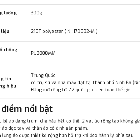
g lượng
300g
 liệu
210T polyester ( NH17D002-M )
số chống
PU3000MM
Trung Quốc
g tin
có trụ sở và nhà máy đặt tại thành phố Ninh Ba (Ni
ng hiệu
Hãng mở rộng tới 72 quốc gia trên toàn thế giới.
 điểm nổi bật
t kế áo dạng trùm, che hầu hết cơ thể, 2 vạt áo rộng tạo không g
 áo dọc tay và thân áo cố định sản phẩm.
 lưng áo được thiết kế rộng hơn hỗ trợ khi đeo hành lý phía sau.