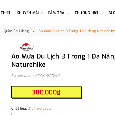
 THIỆU
KHUYẾN MÃI
CẮM TRẠI
THƯƠNG HIỆU
BL
Quần Áo Hiking
Áo Mưa Du Lịch 3 Trong 1 Đa Năng Naturehike
Áo Mưa Du Lịch 3 Trong 1 Đa Năn
Naturehike
Mã sản phẩm: PK-NH-8270-01
380.000₫
Chất liệu:
210T polyester