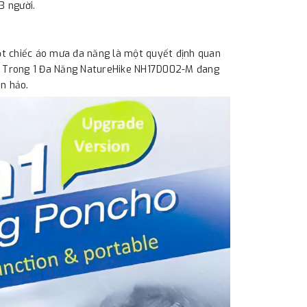
3 người.
một chiếc áo mưa đa năng là một quyết định quan
 3 Trong 1 Đa Năng NatureHike NH17D002-M đang
n hảo.