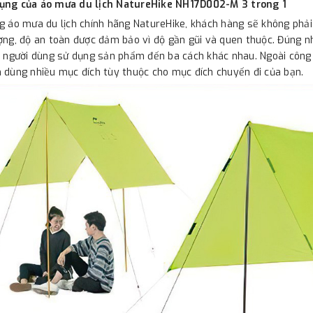
ụng của áo mưa du lịch NatureHike NH17D002-M 3 trong 1
g áo mưa du lịch chính hãng NatureHike, khách hàng sẽ không phải 
ợng, độ an toàn được đảm bảo vì độ gần gũi và quen thuộc. Đúng 
ợ người dùng sử dụng sản phẩm đến ba cách khác nhau. Ngoài côn
 dùng nhiều mục đích tùy thuộc cho mục đích chuyến đi của bạn.