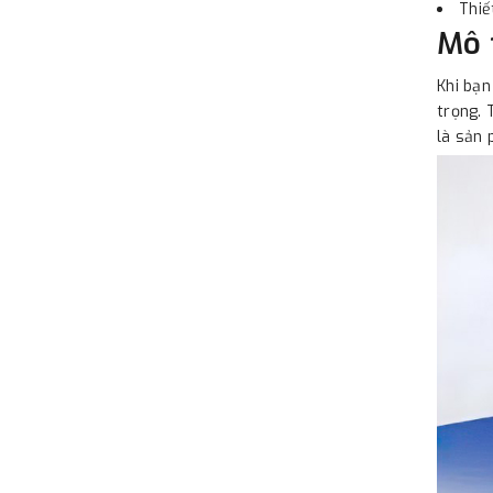
Thiế
Mô 
Khi bạn
trọng. 
là sản 