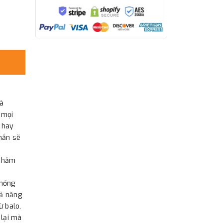
và
 mọi
 hay
chắn sẽ
 thảm
chống
hả năng
ừ balo,
 lại mà