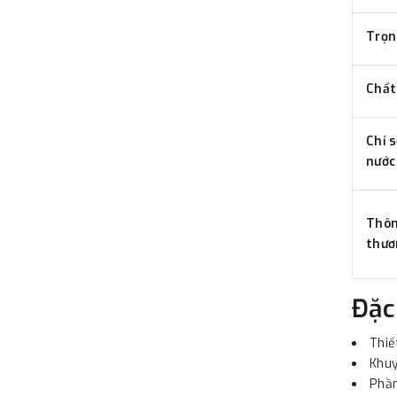
Trọn
Chất
Chỉ 
nước
Thôn
thươ
Đặc
Thiế
Khuy
Phần