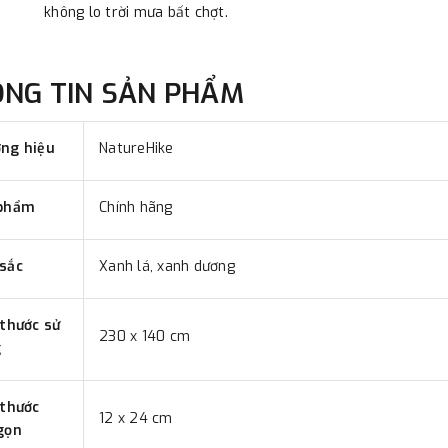
không lo trời mưa bất chợt.
ÔNG TIN SẢN PHẨM
ng hiệu
NatureHike
phẩm
Chính hãng
sắc
Xanh lá, xanh dương
 thước sử
230 x 140 cm
g
 thước
12 x 24 cm
gọn