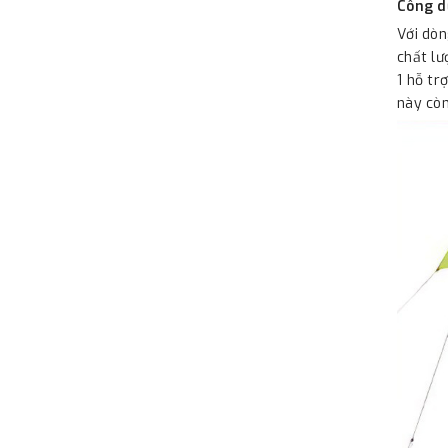
Công d
Với dòn
chất lư
1 hỗ tr
này còn