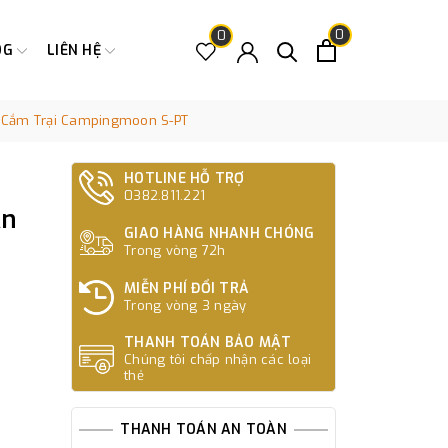
0
0
OG
LIÊN HỆ
 Cắm Trại Campingmoon S-PT
HOTLINE HỖ TRỢ
0382.811.221
Ăn
GIAO HÀNG NHANH CHÓNG
Trong vòng 72h
MIỄN PHÍ ĐỔI TRẢ
Trong vòng 3 ngày
THANH TOÁN BẢO MẬT
Chúng tôi chấp nhận các loại
thẻ
THANH TOÁN AN TOÀN