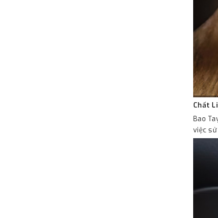
Chất L
Bao Tay
việc sử