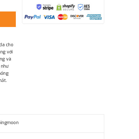
da cho
ng với
óng và
 như
hống
mắt.
ingmoon