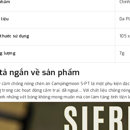
phẩm
Chín
 liệu
Da P
 thước sử dụng
105 
g lượng
7g
tả ngắn về sản phẩm
 cầm chống nóng chén ăn Campingmoon S-PT là một phụ kiện đặc b
 trong các hoạt động cắm trại, dã ngoại… Với chất liệu chống nón
ánh những vết bỏng không mong muốn mà còn làm tăng tính tiện lợ