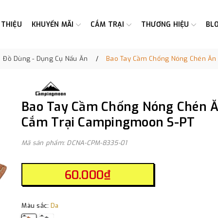
 THIỆU
KHUYẾN MÃI
CẮM TRẠI
THƯƠNG HIỆU
BL
Đồ Dùng - Dụng Cụ Nấu Ăn
Bao Tay Cầm Chống Nóng Chén Ăn
Bao Tay Cầm Chống Nóng Chén 
Cắm Trại Campingmoon S-PT
Mã sản phẩm: DCNA-CPM-8335-01
60.000₫
Màu sắc:
Da