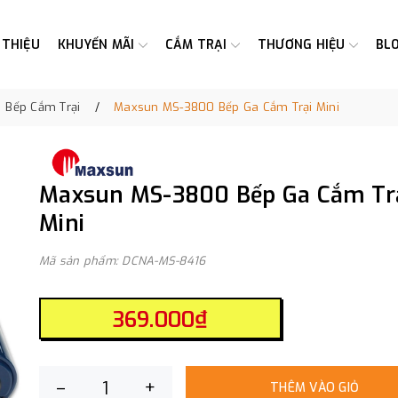
 THIỆU
KHUYẾN MÃI
CẮM TRẠI
THƯƠNG HIỆU
BL
Bếp Cắm Trại
Maxsun MS-3800 Bếp Ga Cắm Trại Mini
Maxsun MS-3800 Bếp Ga Cắm Tr
Mini
Mã sản phẩm: DCNA-MS-8416
369.000₫
–
+
THÊM VÀO GIỎ