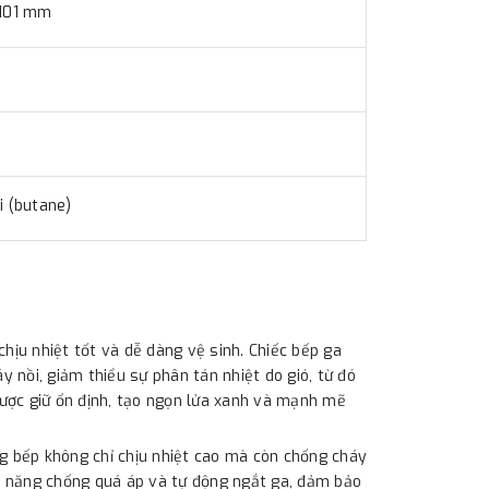
 101 mm
i (butane)
hịu nhiệt tốt và dễ dàng vệ sinh. Chiếc bếp ga
y nồi, giảm thiểu sự phân tán nhiệt do gió, từ đó
 được giữ ổn định, tạo ngọn lửa xanh và mạnh mẽ
ng bếp không chỉ chịu nhiệt cao mà còn chống cháy
hả năng chống quá áp và tự động ngắt ga, đảm bảo