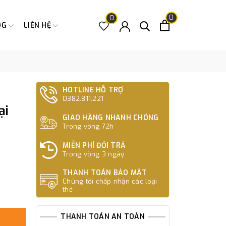
0
0
OG
LIÊN HỆ
HOTLINE HỖ TRỢ
0382.811.221
ại
GIAO HÀNG NHANH CHÓNG
Trong vòng 72h
MIỄN PHÍ ĐỔI TRẢ
Trong vòng 3 ngày
THANH TOÁN BẢO MẬT
Chúng tôi chấp nhận các loại
thẻ
THANH TOÁN AN TOÀN