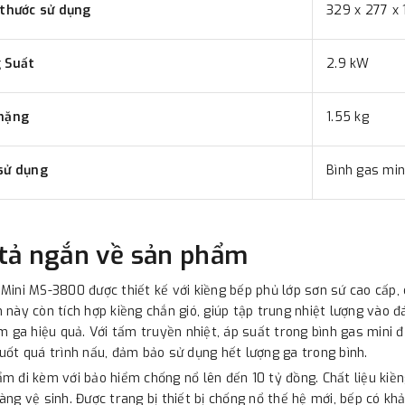
 thước sử dụng
329 x 277 x
g Suất
2.9 kW
nặng
1.55 kg
sử dụng
Bình gas min
tả ngắn về sản phẩm
Mini MS-3800 được thiết kế với kiềng bếp phủ lớp sơn sứ cao cấp, c
 này còn tích hợp kiềng chắn gió, giúp tập trung nhiệt lượng vào đá
ệm ga hiệu quả. Với tấm truyền nhiệt, áp suất trong bình gas mini
uốt quá trình nấu, đảm bảo sử dụng hết lượng ga trong bình.
m đi kèm với bảo hiểm chống nổ lên đến 10 tỷ đồng. Chất liệu kiề
àng vệ sinh. Được trang bị thiết bị chống nổ thế hệ mới, bếp có k