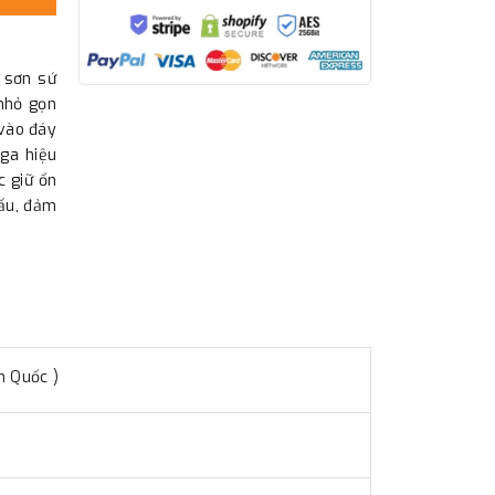
 sơn sứ
 nhỏ gọn
 vào đáy
 ga hiệu
c giữ ổn
nấu, đảm
n Quốc )