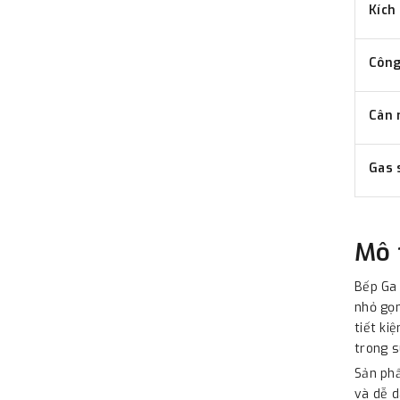
Kích
Côn
Cân 
Gas 
Mô 
Bếp Ga 
nhỏ gọn
tiết ki
trong s
Sản phẩ
và dễ d