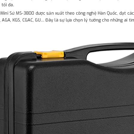
 tối đa.
Mini Sứ MS-3800 được sản xuất theo công nghệ Hàn Quốc, đạt các 
, AGA, KGS, CGAC, GU… Đây là sự lựa chọn lý tưởng cho những ai tì