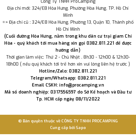
Công Ty TNHH ProCamping
Địa chỉ mới: 324/E8 Hòa Hưng, Phường Hòa Hưng, TP. Hồ Chí
Minh
=> Địa chỉ cũ : 324/E8 Hòa Hưng, Phường 13, Quận 10, Thành phố
Hồ Chí Minh
(Cuối đường Hòa Hưng, nằm trong khu dân cư trại giam Chí
Hòa - quý khách tới mua hàng xin gọi 0382.811.221 để được
hướng dẫn)
Thời gian làm việc: Thứ 2 - Chủ Nhật . 8h30 - 12h00 & 12h30-
18h00 ( nếu quý khách tới trể hơn xin vui lòng liên hệ trước )
Hotline/Zalo: 0382.811.221
Telegram/Whatsapp: 0382.811.221
Email CSKH: info@procamping.vn
Mã số doanh nghiệp: 0317556597 do Sở Kế hoạch và Đầu tư
Tp. HCM cấp ngày 08/11/2022
© Bản quyền thuộc về
CÔNG TY TNHH PROCAMPING
Cung cấp bởi
Sapo