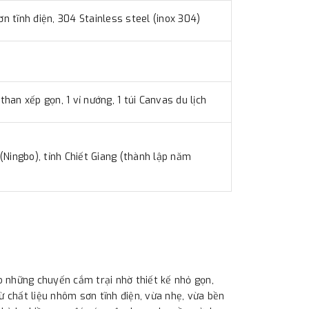
ơn tĩnh điện, 304 Stainless steel (inox 304)
 than xếp gọn, 1 vỉ nướng, 1 túi Canvas du lịch
(Ningbo), tỉnh Chiết Giang (thành lập năm
o những chuyến cắm trại nhờ thiết kế nhỏ gọn,
ừ chất liệu nhôm sơn tĩnh điện, vừa nhẹ, vừa bền