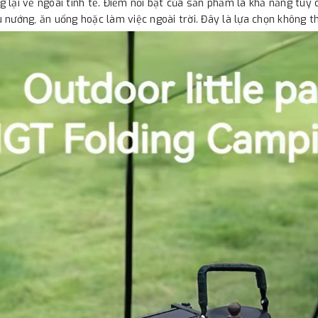
 lại vẻ ngoài tinh tế. Điểm nổi bật của sản phẩm là khả năng tùy 
 nướng, ăn uống hoặc làm việc ngoài trời. Đây là lựa chọn không t