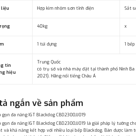
 liệu
Hợp kim nhôm sơn tĩnh điện
Sắt s
trọng
40kg
x
 kèm
1 túi đựng
1 bếp
Trung Quốc
g tin
có trụ sở và nhà máy đặt tại thành phố Ninh Ba 
ng hiệu
2021). Hãng nổi tiếng Châu Á
tả ngắn về sản phẩm
p gọn đa năng IGT Blackdog CBD2300JJ019
 gọn đa năng IGT Blackdog CBD2300JJ019 là giải pháp lý tưởng ch
ạt và khả năng kết hợp với nhiều loại bếp Blackdog. Bàn được làm t