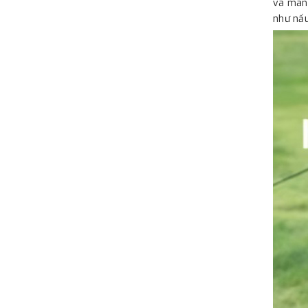
và mang
như nấu