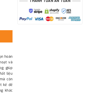
THANH TOÁN AN TOÀN
ọn hoàn
hoạt và
og, giúp
hất liệu
 mà còn
t kế để
ng khác