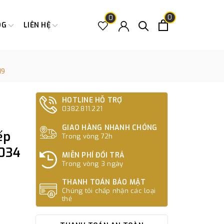
0
0
OG
LIÊN HỆ
19
HOTLINE HỖ TRỢ
0382.811.221
GIAO HÀNG NHANH CHÓNG
ếp
Trong vòng 72h
034
MIỄN PHÍ ĐỔI TRẢ
Trong vòng 3 ngày
THANH TOÁN BẢO MẬT
Chúng tôi chấp nhận các loại
thẻ