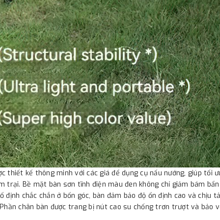
c thiết kế thông minh với các giá để dụng cụ nấu nướng, giúp tối ư
m trại. Bề mặt bàn sơn tĩnh điện màu đen không chỉ giảm bám bẩn 
ố định chắc chắn ở bốn góc, bàn đảm bảo độ ổn định cao và chịu tải
 Phần chân bàn được trang bị nút cao su chống trơn trượt và bảo v