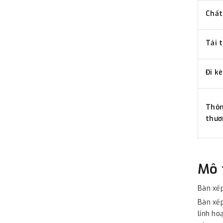
Chất
Tải 
Đi
Thôn
thươ
Mô 
Bàn xế
Bàn xếp
linh ho