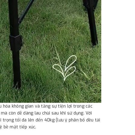
u hóa không gian và tăng sự tiện lợi trong các
mà còn dễ dàng lau chùi sau khi sử dụng. Với
 trọng tối đa lên đến 40kg (lưu ý phân bố đều tải
ệ bề mặt tiếp xúc.