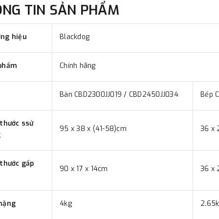
ÔNG TIN SẢN PHẨM
ng hiệu
Blackdog
phẩm
Chính hãng
Bàn CBD2300JJ019 / CBD2450JJ034
Bếp 
 thước ssử
95 x 38 x (41-58)cm
36 x 
g
 thước gấp
90 x 17 x 14cm
36 x 
nặng
4kg
2.65