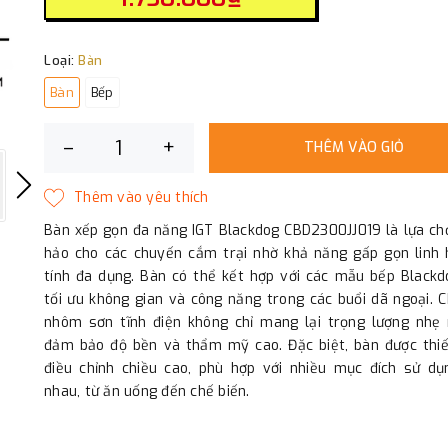
Loại:
Bàn
Bàn
Bếp
–
+
THÊM VÀO GIỎ
Bàn xếp gọn đa năng IGT Blackdog CBD2300JJ019 là lựa ch
hảo cho các chuyến cắm trại nhờ khả năng gấp gọn linh 
tính đa dụng. Bàn có thể kết hợp với các mẫu bếp Blackd
tối ưu không gian và công năng trong các buổi dã ngoại. C
nhôm sơn tĩnh điện không chỉ mang lại trọng lượng nhẹ
đảm bảo độ bền và thẩm mỹ cao. Đặc biệt, bàn được thiế
điều chỉnh chiều cao, phù hợp với nhiều mục đích sử dụ
nhau, từ ăn uống đến chế biến.