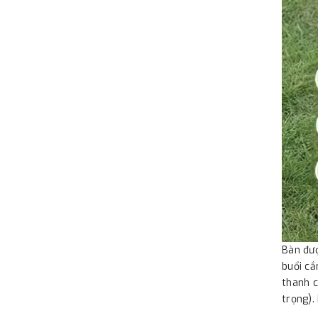
Bàn đượ
buổi cắ
thanh c
trọng).