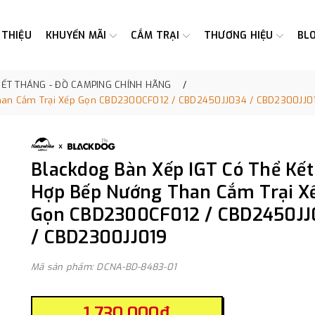
 THIỆU
KHUYẾN MÃI
CẮM TRẠI
THƯƠNG HIỆU
BL
HẾT THÁNG - ĐỒ CAMPING CHÍNH HÃNG
Than Cắm Trại Xếp Gọn CBD2300CF012 / CBD2450JJ034 / CBD2300JJ0
Blackdog Bàn Xếp IGT Có Thể Kết
Hợp Bếp Nướng Than Cắm Trại X
Gọn CBD2300CF012 / CBD2450JJ
/ CBD2300JJ019
Mã sản phẩm: DCNA-BD-8483-01
1.730.000₫