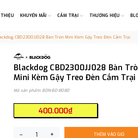
 THIỆU
KHUYẾN MÃI
CẮM TRẠI
THƯƠNG HIỆU
BL
ackdog CBD2300JJ028 Bàn Tròn Mini Kèm Gậy Treo Đèn Cắm Trại
Blackdog CBD2300JJ028 Bàn Tr
Mini Kèm Gậy Treo Đèn Cắm Trại
Mã sản phẩm: BDN-BD-8080
400.000₫
–
+
THÊM VÀO GIỎ