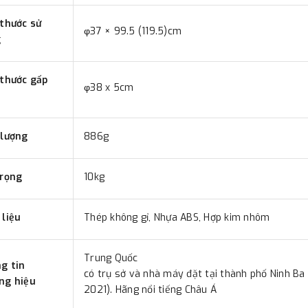
 thước sử
φ37 × 99.5 (119.5)cm
g
 thước gấp
φ38 x 5cm
 lượng
886g
trọng
10kg
 liệu
Thép không gỉ, Nhựa ABS, Hợp kim nhôm
Trung Quốc
g tin
có trụ sở và nhà máy đặt tại thành phố Ninh Ba 
ng hiệu
2021). Hãng nổi tiếng Châu Á