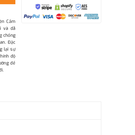
Đèn Cắm
i và dã
ng chống
ian. Đặc
g lại sự
chỉnh độ
tưởng để
i.