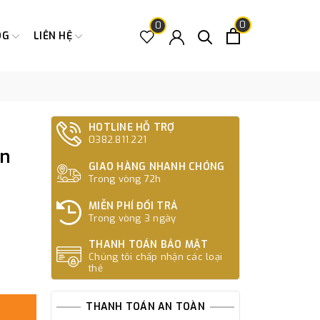
0
0
OG
LIÊN HỆ
HOTLINE HỖ TRỢ
0382.811.221
òn
GIAO HÀNG NHANH CHÓNG
Trong vòng 72h
MIỄN PHÍ ĐỔI TRẢ
Trong vòng 3 ngày
THANH TOÁN BẢO MẬT
Chúng tôi chấp nhận các loại
thẻ
THANH TOÁN AN TOÀN