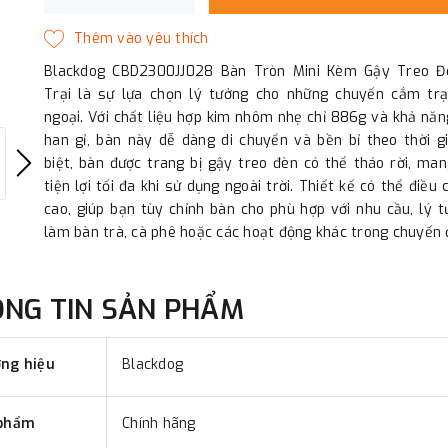
Blackdog CBD2300JJ028 Bàn Tròn Mini Kèm Gậy Treo 
Trại là sự lựa chọn lý tưởng cho những chuyến cắm trạ
ngoại. Với chất liệu hợp kim nhôm nhẹ chỉ 886g và khả nă
han gỉ, bàn này dễ dàng di chuyển và bền bỉ theo thời g
biệt, bàn được trang bị gậy treo đèn có thể tháo rời, man
tiện lợi tối đa khi sử dụng ngoài trời. Thiết kế có thể điều 
cao, giúp bạn tùy chỉnh bàn cho phù hợp với nhu cầu, lý 
làm bàn trà, cà phê hoặc các hoạt động khác trong chuyến đ
ÔNG TIN SẢN PHẨM
ng hiệu
Blackdog
phẩm
Chính hãng