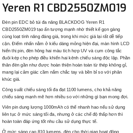
Yeren R1 CBD2550ZM019
Đèn pin EDC bỏ túi đa năng BLACKDOG Yeren R1
CBD2550ZM019 tạo ấn tượng mạnh nhờ thiết kế gọn gàng
cùng loạt tính năng đáng giá, trong khi mức giá lại rất dễ tiếp
cận. Điểm nhấn nằm ở kiểu dáng mỏng hiện đại, màn hình LCD
hiển thị pin, đèn hông hai màu tích hợp UV và cụm công tắc
đuôi kép cho phép điều khiển hai kênh chiếu sáng độc lập. Phần
thân đèn gần như được hoàn thiện hoàn toàn từ thép không gỉ,
mang lại cảm giác cầm nắm chắc tay và bền bỉ so với phân
khúc giá.
Công suất chiếu sáng tối đa đạt 1100 lumens, cho khả năng
chiếu sáng mạnh mẽ hơn nhiều so với những gì bạn mong đợi.
Viên pin dung lượng 1000mAh có thể nhanh hao nếu sử dụng
liên tục ở mức sáng tối đa, nhưng ở các chế độ thấp hơn thì
hoàn toàn đáp ứng tốt nhu cầu sử dụng thực tế.
Ở mức sáng cao 810 lumens, đèn cho thời gian hoạt động