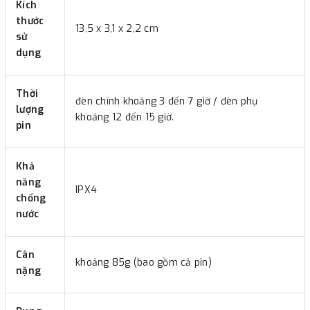
Kích
thước
13,5 x 3,1 x 2,2 cm
sử
dụng
Thời
đèn chính khoảng 3 đến 7 giờ / đèn phụ
lượng
khoảng 12 đến 15 giờ.
pin
Khả
năng
IPX4
chống
nước
Cân
khoảng 85g (bao gồm cả pin)
nặng