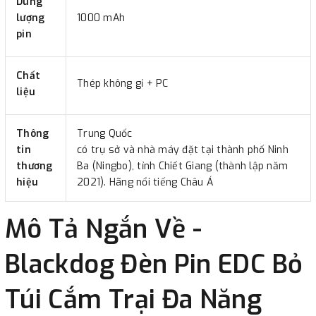
Dung
lượng
1000 mAh
pin
Chất
Thép không gỉ + PC
liệu
Thông
Trung Quốc
tin
có trụ sở và nhà máy đặt tại thành phố Ninh
thương
Ba (Ningbo), tỉnh Chiết Giang (thành lập năm
hiệu
2021). Hãng nổi tiếng Châu Á
Mô Tả Ngắn Về -
Blackdog Đèn Pin EDC Bỏ
Túi Cắm Trại Đa Năng