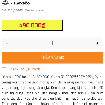
Mã sản phẩm: DDN-BD-8338
490.000₫
–
+
THÊM VÀO GIỎ
Đèn pin EDC bỏ túi BLACKDOG Yeren R1 CBD2550ZM019 gây ấn
tượng với thiết kế gọn mỏng hiện đại nhưng sở hữu hiệu năng
vượt mong đợi trong tầm giá. Đèn được trang bị màn hình LCD
hiển thị dung lượng pin, đèn hông 2 màu tích hợp UV và cụm
công tắc đuôi kép cho phép điều khiển hai nguồn sáng độc lập.
Thân đèn làm gần như hoàn toàn từ thép không gỉ, mang lại