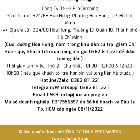
Công Ty TNHH ProCamping
Địa chỉ mới: 324/E8 Hòa Hưng, Phường Hòa Hưng, TP. Hồ Chí
Minh
=> Địa chỉ cũ : 324/E8 Hòa Hưng, Phường 13, Quận 10, Thành phố
Hồ Chí Minh
(Cuối đường Hòa Hưng, nằm trong khu dân cư trại giam Chí
Hòa - quý khách tới mua hàng xin gọi 0382.811.221 để được
hướng dẫn)
Thời gian làm việc: Thứ 2 - Chủ Nhật . 8h30 - 12h00 & 12h30-
18h00 ( nếu quý khách tới trễ hơn xin vui lòng liên hệ trước )
Hotline/Zalo: 0382.811.221
Telegram/Whatsapp: 0382.811.221
Email CSKH: info@procamping.vn
Mã số doanh nghiệp: 0317556597 do Sở Kế hoạch và Đầu tư
Tp. HCM cấp ngày 08/11/2022
© Bản quyền thuộc về
CÔNG TY TNHH PROCAMPING
Cung cấp bởi
Sapo