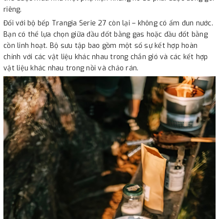
riêng.
Đối với bộ bếp Trangia Serie 27 còn lại – không có ấm đun nước.
Bạn có thể lựa chọn giữa đầu đốt bằng gas hoặc đầu đốt bằng
cồn linh hoạt. Bộ sưu tập bao gồm một số sự kết hợp hoàn
chỉnh với các vật liệu khác nhau trong chắn gió và các kết hợp
vật liệu khác nhau trong nồi và chảo rán.