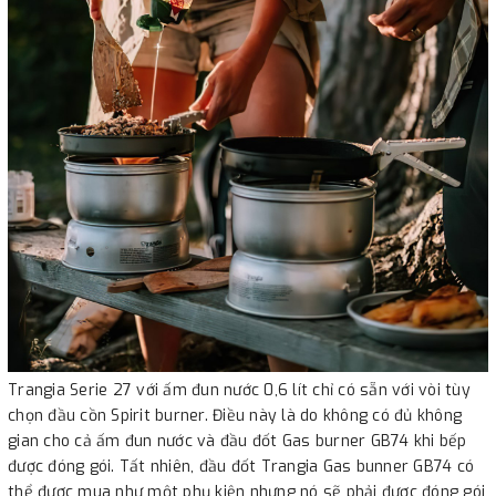
Trangia Serie 27 với ấm đun nước 0,6 lít chỉ có sẵn với vòi tùy
chọn đầu cồn Spirit burner. Điều này là do không có đủ không
gian cho cả ấm đun nước và đầu đốt Gas burner GB74 khi bếp
được đóng gói. Tất nhiên, đầu đốt Trangia Gas bunner GB74 có
thể được mua như một phụ kiện nhưng nó sẽ phải được đóng gói