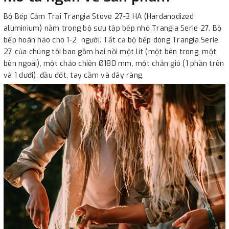
Bộ Bếp Cắm Trại Trangia Stove 27-3 HA (Hardanodized
aluminium) nằm trong bộ sưu tập bếp nhỏ Trangia Serie 27. Bộ
bếp hoàn hảo cho 1-2 người. Tất cả bộ bếp dòng Trangia Serie
27 của chúng tôi bao gồm hai nồi một lít (một bên trong, một
bên ngoài), một chảo chiên Ø180 mm, một chắn gió (1 phần trên
và 1 dưới), đầu đốt, tay cầm và dây ràng.