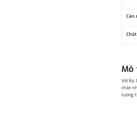
Cân 
Chất
Mô 
Với Bộ 
chân nh
tương t