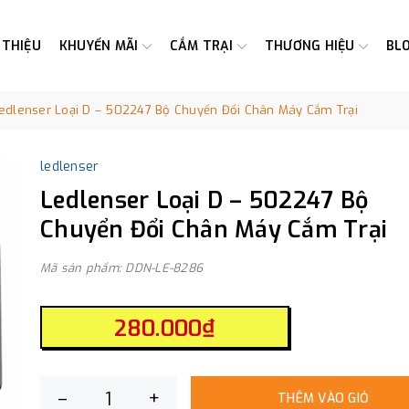
 THIỆU
KHUYẾN MÃI
CẮM TRẠI
THƯƠNG HIỆU
BL
edlenser Loại D – 502247 Bộ Chuyển Đổi Chân Máy Cắm Trại
ledlenser
Ledlenser Loại D – 502247 Bộ
Chuyển Đổi Chân Máy Cắm Trại
Mã sản phẩm: DDN-LE-8286
280.000₫
–
+
THÊM VÀO GIỎ