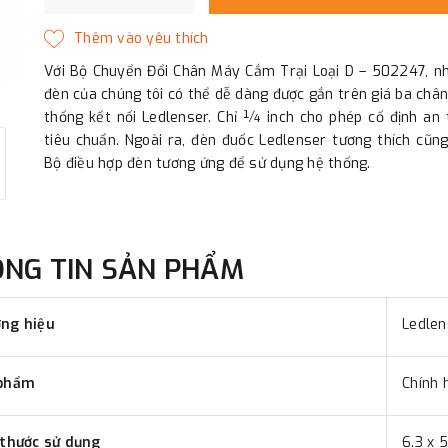
Với Bộ Chuyển Đổi Chân Máy Cắm Trại Loại D – 502247, nh
đèn của chúng tôi có thể dễ dàng được gắn trên giá ba châ
thống kết nối Ledlenser. Chỉ ¼ inch cho phép cố định an
tiêu chuẩn. Ngoài ra, đèn đuốc Ledlenser tương thích cũn
Bộ điều hợp đèn tương ứng để sử dụng hệ thống.
ÔNG TIN SẢN PHẨM
ng hiệu
Ledlen
phẩm
Chính 
 thước sử dụng
6.3 x 