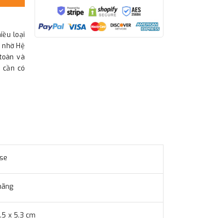
iều loại
n nhờ Hệ
 toàn và
g cần có
se
hãng
5.5 x 5.3 cm