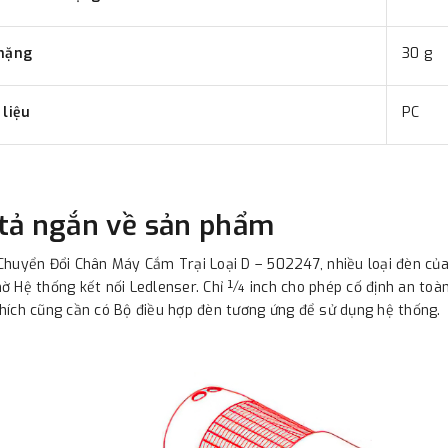
nặng
30 g
 liệu
PC
tả ngắn về sản phẩm
Chuyển Đổi Chân Máy Cắm Trại Loại D – 502247, nhiều loại đèn của
ờ Hệ thống kết nối Ledlenser. Chỉ ¼ inch cho phép cố định an toàn
hích cũng cần có Bộ điều hợp đèn tương ứng để sử dụng hệ thống.