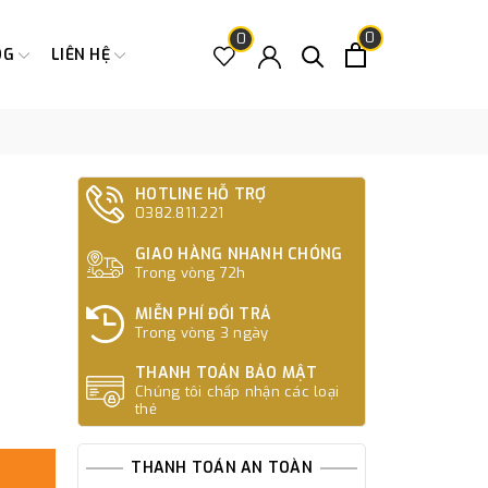
0
0
OG
LIÊN HỆ
HOTLINE HỖ TRỢ
0382.811.221
GIAO HÀNG NHANH CHÓNG
Trong vòng 72h
MIỄN PHÍ ĐỔI TRẢ
Trong vòng 3 ngày
THANH TOÁN BẢO MẬT
Chúng tôi chấp nhận các loại
thẻ
THANH TOÁN AN TOÀN