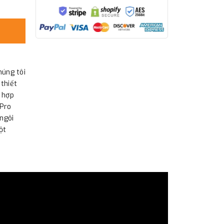
húng tôi
thiết
ù hợp
 Pro
ngôi
ột