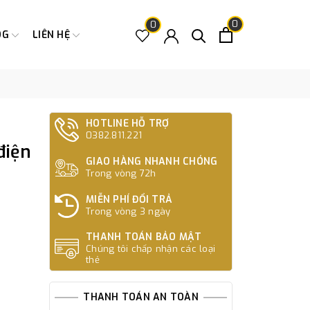
0
0
OG
LIÊN HỆ
HOTLINE HỖ TRỢ
0382.811.221
điện
GIAO HÀNG NHANH CHÓNG
Trong vòng 72h
MIỄN PHÍ ĐỔI TRẢ
Trong vòng 3 ngày
THANH TOÁN BẢO MẬT
Chúng tôi chấp nhận các loại
thẻ
THANH TOÁN AN TOÀN