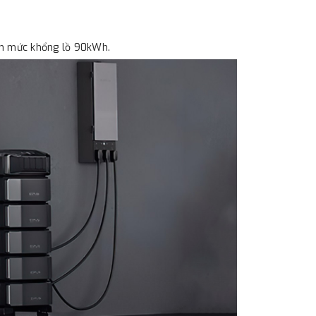
ên mức khổng lồ 90kWh.