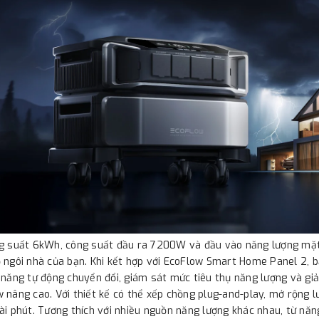
g suất 6kWh, công suất đầu ra 7200W và đầu vào năng lượng mặt t
 ngôi nhà của bạn. Khi kết hợp với EcoFlow Smart Home Panel 2, bạ
 năng tự động chuyển đổi, giám sát mức tiêu thụ năng lượng và gi
 nâng cao. Với thiết kế có thể xếp chồng plug-and-play, mở rộng l
ài phút. Tương thích với nhiều nguồn năng lượng khác nhau, từ năn