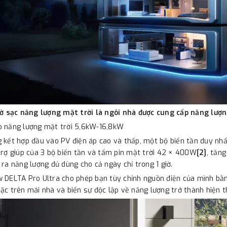
giờ sạc năng lượng mặt trời là ngôi nhà được cung cấp năng lượ
o năng lượng mặt trời 5,6kW-16,8kW
 kết hợp đầu vào PV điện áp cao và thấp, một bộ biến tần duy nhấ
trợ giúp của 3 bộ biến tần và tấm pin mặt trời 42 × 400W
[2]
, tăn
 ra năng lượng đủ dùng cho cả ngày chỉ trong 1 giờ.
 DELTA Pro Ultra cho phép bạn tùy chỉnh nguồn điện của mình bằn
ặc trên mái nhà và biến sự độc lập về năng lượng trở thành hiện t