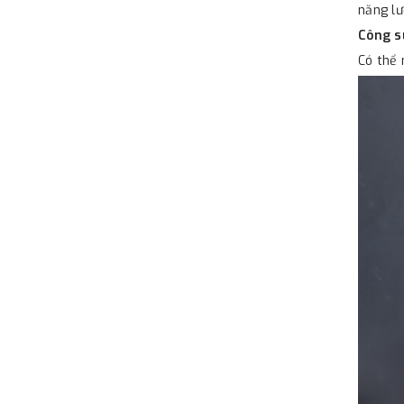
năng lư
Công 
Có thể 