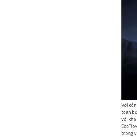
Với côn
toàn bộ
với khả
EcoFlow
trong v