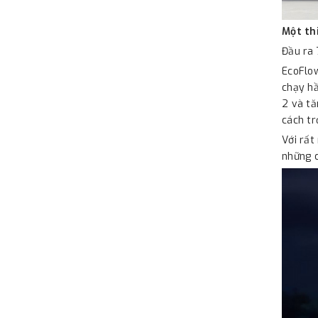
Một thi
Đầu ra
EcoFlow
chạy hầ
2 và tă
cách tr
Với rất
những c