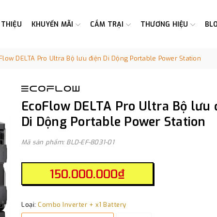
 THIỆU
KHUYẾN MÃI
CẮM TRẠI
THƯƠNG HIỆU
BL
Flow DELTA Pro Ultra Bộ lưu điện Di Dộng Portable Power Station
EcoFlow DELTA Pro Ultra Bộ lưu 
Di Dộng Portable Power Station
Mã sản phẩm: BLD-EF-8031-01
150.000.000₫
Loại:
Combo Inverter + x1 Battery