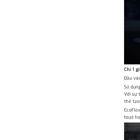
Chỉ 1 
Đầu và
Sử dụng
Với sự 
thể tạo
EcoFlow
hoạt ho