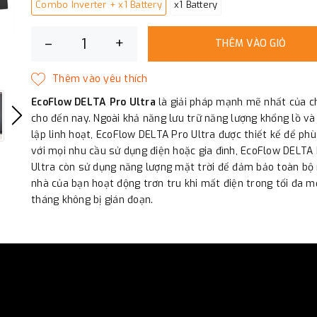
Combo Inverter + x1 Battery
x1 Battery
–
+
THÊM VÀO GIỎ
EcoFlow DELTA Pro Ultra
là giải pháp mạnh mẽ nhất của c
cho đến nay. Ngoài khả năng lưu trữ năng lượng khổng lồ và 
lập linh hoạt, EcoFlow DELTA Pro Ultra được thiết kế để ph
với mọi nhu cầu sử dụng điện hoặc gia đình, EcoFlow DELTA
Ultra còn sử dụng năng lượng mặt trời để đảm bảo toàn bộ 
nhà của bạn hoạt động trơn tru khi mất điện trong tối đa m
tháng không bị gián đoạn.