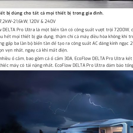
ết bị dùng cho tất cả mọi thiết bị trong gia đình.
 7,2kW-21,6kW, 120V & 240V
 DELTA Pro Ultra là một biến tần có công suất vượt trội 7200W, đ
u hết mọi thiết bị gia dụng, thậm chí cả máy điều hòa không khí t
ng gấp ba lần bộ biến tần để tạo ra công suất AC đáng kinh ngạc
ọn vẹn nhất, ngay cả khi mất điện.
 nhiều ổ cắm, bao gồm cả ổ cắm 30A, EcoFlow DELTA Pro Ultra kết 
hiếc máy có tải nặng nhất. EcoFlow DELTA Pro Ultra đảm bảo tổn