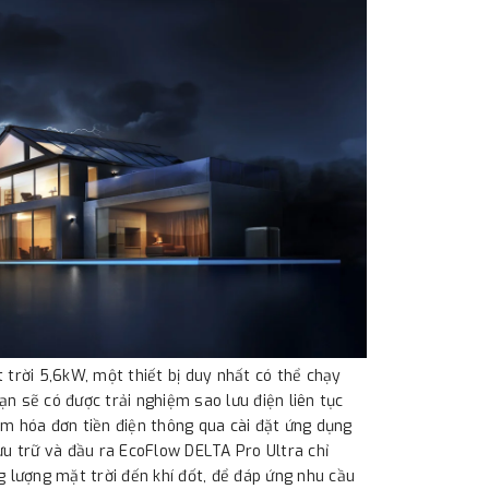
rời 5,6kW, một thiết bị duy nhất có thể chạy
n sẽ có được trải nghiệm sao lưu điện liên tục
ảm hóa đơn tiền điện thông qua cài đặt ứng dụng
ưu trữ và đầu ra EcoFlow DELTA Pro Ultra chỉ
g lượng mặt trời đến khí đốt, để đáp ứng nhu cầu