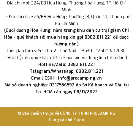
Địa chỉ mới: 324/E8 Hòa Hưng, Phường Hòa Hưng, TP. Hồ Chí
Minh
=> Địa chỉ cũ : 324/E8 Hòa Hưng, Phường 13, Quận 10, Thành phố
Hồ Chí Minh
(Cuối đường Hòa Hưng, nằm trong khu dân cư trại giam Chí
Hòa - quý khách tới mua hàng xin gọi 0382.811.221 để được
hướng dẫn)
Thời gian làm việc: Thứ 2 - Chủ Nhật . 8h30 - 12h00 & 12h30-
18h00 ( nếu quý khách tới trể hơn xin vui lòng liên hệ trước )
Hotline/Zalo: 0382.811.221
Telegram/Whatsapp: 0382.811.221
Email CSKH: info@procamping.vn
Mã số doanh nghiệp: 0317556597 do Sở Kế hoạch và Đầu tư
Tp. HCM cấp ngày 08/11/2022
© Bản quyền thuộc về
CÔNG TY TNHH PROCAMPING
Cung cấp bởi
Sapo