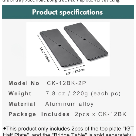
thể bị trầy xước hoặc bong tróc nếu tiếp xúc với vật cứng.