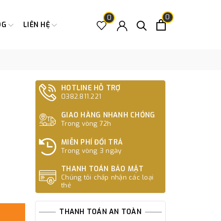
0
0
OG
LIÊN HỆ
HOTLINE HỖ TRỢ
0382.811.221
t
GIAO HÀNG NHANH CHÓNG
Trong vòng 72h
MIỄN PHÍ ĐỔI TRẢ
Trong vòng 3 ngày
THANH TOÁN BẢO MẬT
Chúng tôi chấp nhận các loại
thẻ
THANH TOÁN AN TOÀN