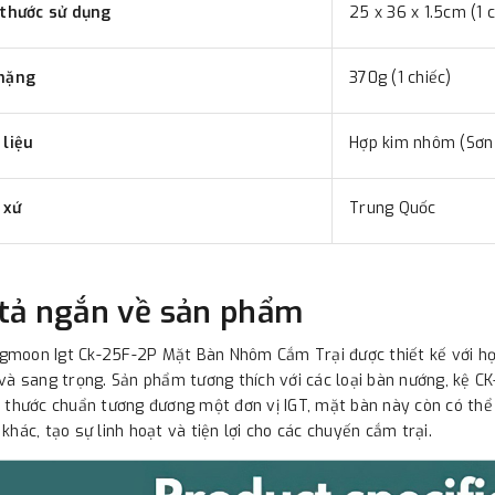
 thước sử dụng
25 x 36 x 1.5cm (1 c
nặng
370g (1 chiếc)
 liệu
Hợp kim nhôm (Sơn 
 xứ
Trung Quốc
tả ngắn về sản phẩm
moon Igt Ck-25F-2P Mặt Bàn Nhôm Cắm Trại được thiết kế với họa 
 và sang trọng. Sản phẩm tương thích với các loại bàn nướng, kệ
h thước chuẩn tương đương một đơn vị IGT, mặt bàn này còn có thể
 khác, tạo sự linh hoạt và tiện lợi cho các chuyến cắm trại.