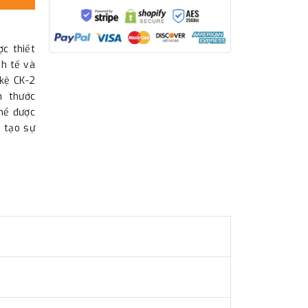
c thiết
nh tế và
 kệ CK-2
h thước
hể được
, tạo sự