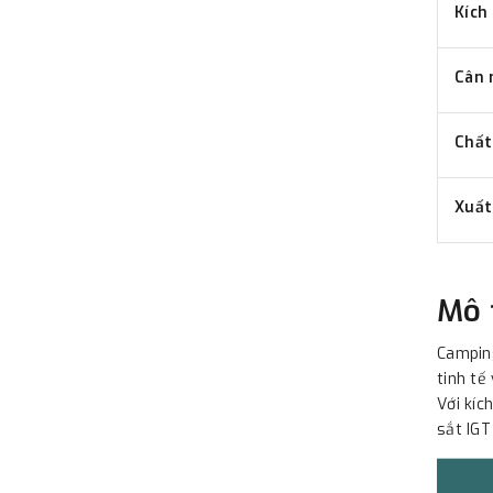
Kích
Cân 
Chất
Xuất
Mô 
Camping
tinh tế
Với kíc
sắt IGT