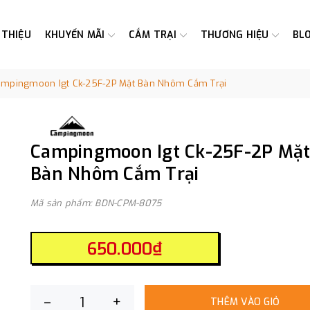
 THIỆU
KHUYẾN MÃI
CẮM TRẠI
THƯƠNG HIỆU
BL
mpingmoon Igt Ck-25F-2P Mặt Bàn Nhôm Cắm Trại
Campingmoon Igt Ck-25F-2P Mặ
Bàn Nhôm Cắm Trại
Mã sản phẩm: BDN-CPM-8075
650.000₫
–
+
THÊM VÀO GIỎ