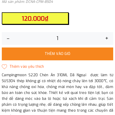
Mã sản phẩm: DCNA-CPM-8504
120.000₫
–
+
THÊM VÀO GIỎ
Campingmoon S220 Chén Ăn 310ML Dã Ngoại được làm từ
SUS304 thép không gỉ có nhiệt độ nóng chảy lên tới 3000°C, có
khả năng chống oxi hóa, chống mài mòn hay va đập tốt., đảm
bảo an toàn cho sức khỏe. Thiết kế với quai treo tiện lợi, bạn có
thể dễ dàng móc vào ba lô hoặc túi xách khi đi cắm trại. Sản
phẩm có trọng lượng nhẹ, dễ dàng xếp chồng lên nhau, giúp tiết
kiệm không gian và thuận tiện mang theo trong các chuyến dã