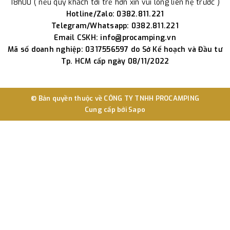
18h00 ( nếu quý khách tới trễ hơn xin vui lòng liên hệ trước )
Hotline/Zalo: 0382.811.221
Telegram/Whatsapp: 0382.811.221
Email CSKH: info@procamping.vn
Mã số doanh nghiệp: 0317556597 do Sở Kế hoạch và Đầu tư
Tp. HCM cấp ngày 08/11/2022
© Bản quyền thuộc về
CÔNG TY TNHH PROCAMPING
Cung cấp bởi
Sapo