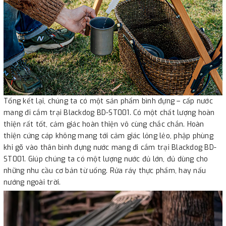
Tổng kết lại, chúng ta có một sản phẩm bình đựng – cấp nước
mang đi cắm trại Blackdog BD-ST001. Có một chất lượng hoàn
thiện rất tốt, cảm giác hoàn thiện vô cùng chắc chắn. Hoàn
thiện cứng cáp không mang tới cảm giác lỏng lẻo, phập phùng
khi gõ vào thân bình đựng nước mang đi cắm trại Blackdog BD-
ST001. Giúp chúng ta có một lượng nước đủ lớn, đủ dùng cho
những nhu cầu cơ bản từ uống. Rửa ráy thực phẩm, hay nấu
nướng ngoài trời.