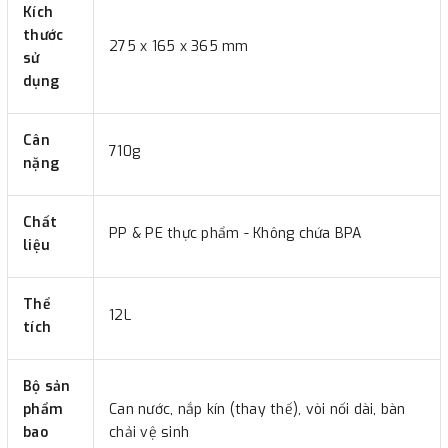
Kích
thước
275 x 165 x 365 mm
sử
dụng
Cân
710g
nặng
Chất
PP & PE thực phẩm - Không chứa BPA
liệu
Thể
12L
tích
Bộ sản
phẩm
Can nước, nắp kín (thay thế), vòi nối dài, bàn
bao
chải vệ sinh