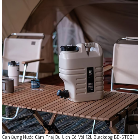
Can Đựng Nước Cắm Traị Du Lịch Có Vòi 12L Blackdog BD-ST001