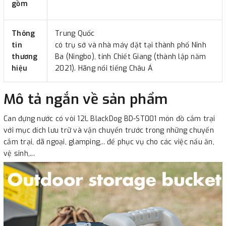
gồm
Thông
Trung Quốc
tin
có trụ sở và nhà máy đặt tại thành phố Ninh
thương
Ba (Ningbo), tỉnh Chiết Giang (thành lập năm
hiệu
2021). Hãng nổi tiếng Châu Á
Mô tả ngắn về sản phẩm
Can đựng nước có vòi 12L BlackDog BD-ST001 món đồ cắm trại
với mục đích lưu trữ và vận chuyển trước trong những chuyến
cắm trại, dã ngoại, glamping,.. để phục vụ cho các việc nấu ăn,
vệ sinh,...