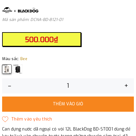
Mã sản phẩm: DCNA-BD-8121-01
500.000₫
Màu sắc:
Bee
–
+
THÊM VÀO GIỎ
Can đựng nước dã ngoại có vòi 12L BlackDog BD-ST001 dùng để