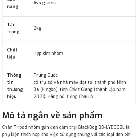
165 grams
nặng
Tải
2kg
trọng
Chất
Hợp kim nhôm
liệu
Thông
Trung Quốc
tin
có trụ sở và nhà máy đặt tại thành phố Ninh
thương
Ba (Ningbo), tỉnh Chiết Giang (thành lập năm
hiệu
2021). Hãng nổi tiếng Châu Á
Mô tả ngắn về sản phẩm
Chân Tripod nhôm gắn đèn cắm trại BlackDog BD-LYD002L là
phụ kiện thích hợp cho việc sử dụng chung với các loại đèn pin,