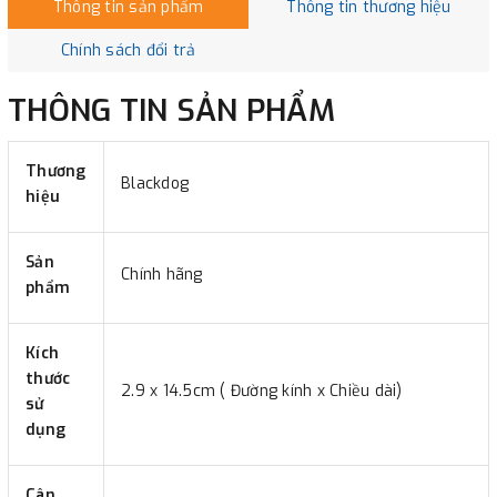
Thông tin sản phẩm
Thông tin thương hiệu
Chính sách đổi trả
THÔNG TIN SẢN PHẨM
Thương
Blackdog
hiệu
Sản
Chính hãng
phẩm
Kích
thước
2.9 x 14.5cm ( Đường kính x Chiều dài)
sử
dụng
Cân