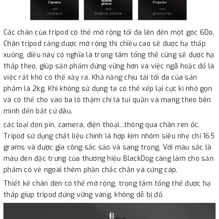
Các chân của tripod có thể mở rộng tối đa lên đến một góc 60o.
Chân tripod càng được mở rộng thì chiều cao sẽ được hạ thấp
xuống, điều này có nghĩa là trọng tâm tổng thể cũng sẽ được hạ
thấp theo, giúp sản phẩm đứng vững hơn và việc ngã hoặc đổ là
việc rất khó có thể xảy ra. Khả năng chịu tải tối đa của sản
phẩm là 2kg. Khi không sử dụng ta có thể xếp lại cực kì nhỏ gọn
và có thể cho vào ba lô thậm chí là túi quần và mang theo bên
mình đến bất cứ đâu.
các loại đèn pin, camera, điện thoại...thông qua chân ren ốc.
Tripod sử dụng chất liệu chính là hợp kim nhôm siêu nhẹ chỉ 165
grams và được gia công sắc sảo và sang trọng. Với màu sắc là
màu đen đặc trưng của thương hiệu BlackDog càng làm cho sản
phẩm có vẻ ngoài thêm phần chắc chắn và cứng cáp.
Thiết kế chân đèn có thể mở rộng, trọng tâm tổng thể được hạ
thấp giúp tripod đứng vững vàng, không dễ bị đổ.