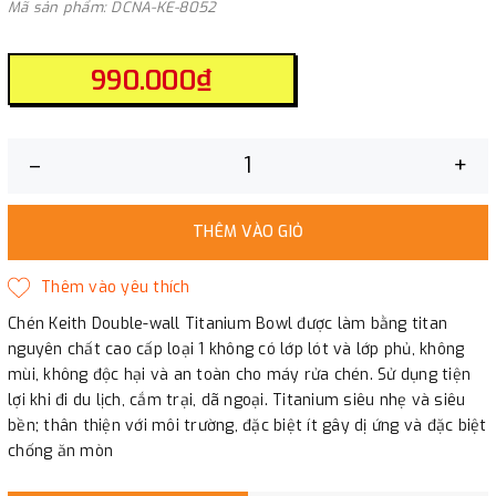
Mã sản phẩm: DCNA-KE-8052
990.000₫
–
+
THÊM VÀO GIỎ
Chén Keith Double-wall Titanium Bowl được làm bằng titan
nguyên chất cao cấp loại 1 không có lớp lót và lớp phủ, không
mùi, không độc hại và an toàn cho máy rửa chén. Sử dụng tiện
lợi khi đi du lịch, cắm trại, dã ngoại. Titanium siêu nhẹ và siêu
bền; thân thiện với môi trường, đặc biệt ít gây dị ứng và đặc biệt
chống ăn mòn