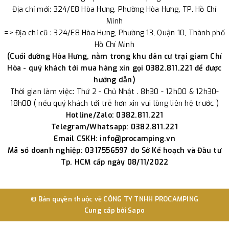
Địa chỉ mới: 324/E8 Hòa Hưng, Phường Hòa Hưng, TP. Hồ Chí
Minh
=> Địa chỉ cũ : 324/E8 Hòa Hưng, Phường 13, Quận 10, Thành phố
Hồ Chí Minh
(Cuối đường Hòa Hưng, nằm trong khu dân cư trại giam Chí
Hòa - quý khách tới mua hàng xin gọi 0382.811.221 để được
hướng dẫn)
Thời gian làm việc: Thứ 2 - Chủ Nhật . 8h30 - 12h00 & 12h30-
18h00 ( nếu quý khách tới trễ hơn xin vui lòng liên hệ trước )
Hotline/Zalo: 0382.811.221
Telegram/Whatsapp: 0382.811.221
Email CSKH: info@procamping.vn
Mã số doanh nghiệp: 0317556597 do Sở Kế hoạch và Đầu tư
Tp. HCM cấp ngày 08/11/2022
© Bản quyền thuộc về
CÔNG TY TNHH PROCAMPING
Cung cấp bởi
Sapo