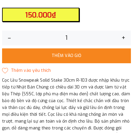
150.000₫
–
+
THÊM VÀO GIỎ
Cọc Lều Snowpeak Solid Stake 30cm R-103 được nhập khẩu trực
tiếp từ Nhật Bản Chúng có chiều dài 30 cm và được làm từ vật
liệu Thép (S55C, lớp phủ mạ điện màu đen) chất lượng cao, đảm
bảo độ bền và độ cứng của cọc. Thiết kế chắc chắn với đầu tròn
và thân cọc đủ dày, chống lại lực đẩy và giữ lều ổn định trong
mọi điều kiện thời tiết. Cọc lều có khả năng chống ăn mòn và
trượt, mang lại sự an toàn và ổn định cho lều. Bộ sản phẩm nhỏ
gọn, dễ dàng mang theo trong các chuyến đi. Được đóng gói