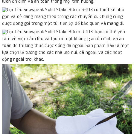
luôn ổn định và an toàn trong mọi tình huống.
Cọc Lều Snowpeak Solid Stake 30cm R-103 có thiết kế nhỏ
gọn và dễ dàng mang theo trong các chuyến đi. Chúng cũng
được đóng gói trong một túi tiện lợi để bảo quản và mang đi.
Cọc Lều Snowpeak Solid Stake 30cm R-103, bạn có thể yên
tâm về việc cắm lều và tạo ra một không gian ổn định và an
toàn để thưởng thức cuộc sống dã ngoại. Sản phẩm này là một
lựa chọn lý tưởng cho các nhà leo núi, dã ngoại, và các hoạt
động ngoài trời khác.