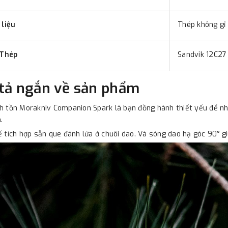
 liệu
Thép không gỉ
 Thép
Sandvik 12C27
tả ngắn về sản phẩm
h tồn Morakniv Companion Spark là bạn đồng hành thiết yếu để nhó
.
ế tích hợp sẵn que đánh lửa ở chuôi dao. Và sóng dao hạ góc 90° g