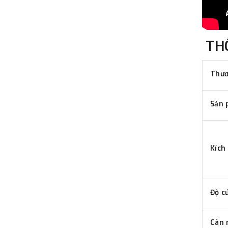
TH
Thươ
Sản 
Kích
Độ c
Cân 