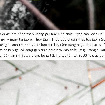
o được làm bằng thép không gỉ Thụy Điển chất lượng cao Sandvik 1
akniv ngay tại Mora, Thụy Điển. Theo tiêu chuẩn thép lớp Mora 
, giữ cạnh tốt hơn và dễ bảo trì. Tay cầm bằng nhựa phủ cao su
a có kẹp gài dễ dàng gắn trên balo hay đeo thắt lưng. Trang bị 
a, để tránh thất lạc trong bóng tối. Tia lửa lên tới 3000 °C giúp bạ