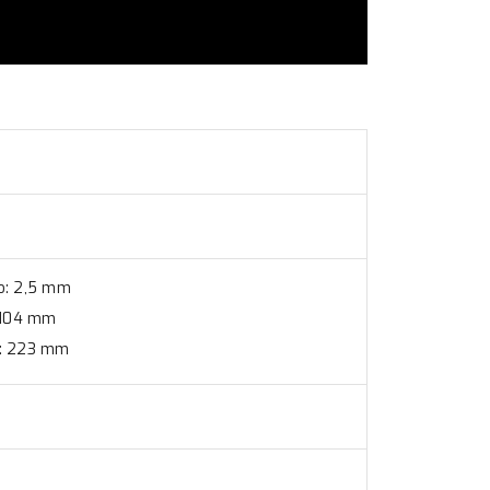
ao: 2,5 mm
: 104 mm
i: 223 mm