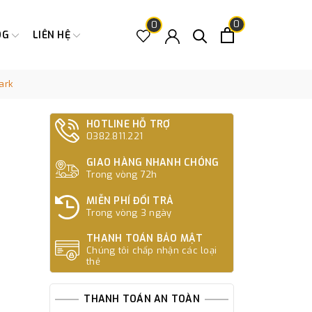
0
0
OG
LIÊN HỆ
ark
HOTLINE HỖ TRỢ
0382.811.221
GIAO HÀNG NHANH CHÓNG
Trong vòng 72h
MIỄN PHÍ ĐỔI TRẢ
Trong vòng 3 ngày
THANH TOÁN BẢO MẬT
Chúng tôi chấp nhận các loại
thẻ
THANH TOÁN AN TOÀN