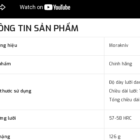
ÔNG TIN SẢN PHẨM
ng hiệu
Morakniv
phẩm
Chính hãng
Độ dày lưỡi d
 thước sử dụng
Chiều dài lưỡi
Tổng chiều dà
ứng lưỡi
57-58 HRC
nặng
126 g