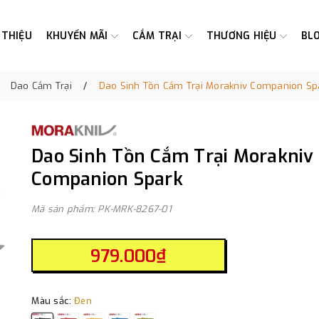
 THIỆU
KHUYẾN MÃI
CẮM TRẠI
THƯƠNG HIỆU
BL
Dao Cắm Trại
Dao Sinh Tồn Cắm Trại Morakniv Companion Sp
Dao Sinh Tồn Cắm Trại Morakniv
Companion Spark
Mã sản phẩm: PK-MRK-8267-01
979.000₫
Màu sắc:
Đen