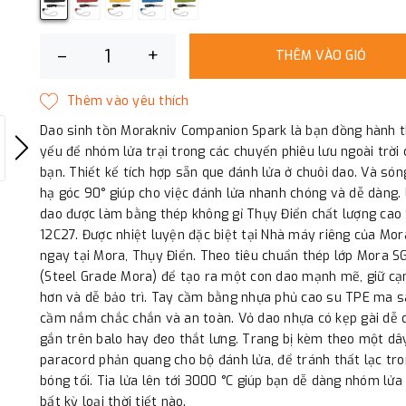
–
+
THÊM VÀO GIỎ
Dao sinh tồn Morakniv Companion Spark là bạn đồng hành t
yếu để nhóm lửa trại trong các chuyến phiêu lưu ngoài trời 
bạn. Thiết kế tích hợp sẵn que đánh lửa ở chuôi dao. Và són
hạ góc 90° giúp cho việc đánh lửa nhanh chóng và dễ dàng. 
dao được làm bằng thép không gỉ Thụy Điển chất lượng cao
12C27. Được nhiệt luyện đặc biệt tại Nhà máy riêng của Mor
ngay tại Mora, Thụy Điển. Theo tiêu chuẩn thép lớp Mora 
(Steel Grade Mora) để tạo ra một con dao mạnh mẽ, giữ cạ
hơn và dễ bảo trì. Tay cầm bằng nhựa phủ cao su TPE ma s
cầm nắm chắc chắn và an toàn. Vỏ dao nhựa có kẹp gài dễ 
gắn trên balo hay đeo thắt lưng. Trang bị kèm theo một dâ
paracord phản quang cho bộ đánh lửa, để tránh thất lạc tr
bóng tối. Tia lửa lên tới 3000 °C giúp bạn dễ dàng nhóm lửa
bất kỳ loại thời tiết nào.