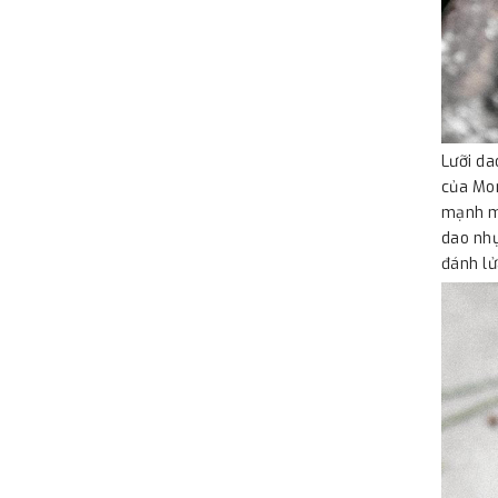
Lưỡi da
của Mor
mạnh mẽ
dao nhự
đánh lử