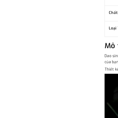
Chất
Loại
Mô 
Dao sin
của bạn
Thiết k