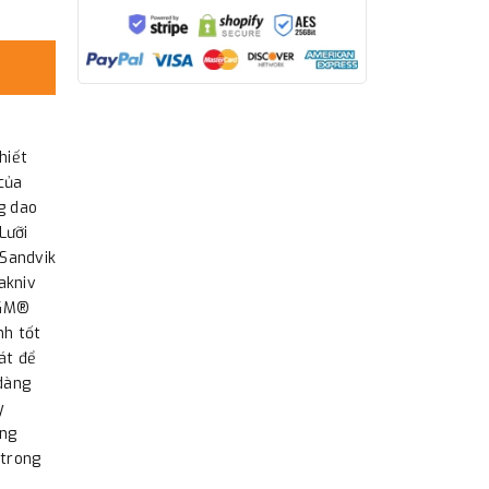
hiết
của
g dao
Lưỡi
 Sandvik
akniv
SGM®
nh tốt
át để
dàng
y
ong
 trong