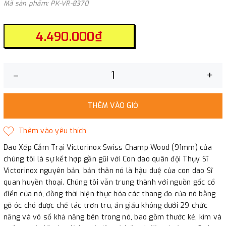
Mã sản phẩm: PK-VR-8370
4.490.000₫
–
+
THÊM VÀO GIỎ
Dao Xếp Cắm Trại Victorinox Swiss Champ Wood (91mm) của
chúng tôi là sự kết hợp gần gũi với Con dao quân đội Thụy Sĩ
Victorinox nguyên bản, bản thân nó là hậu duệ của con dao Sĩ
quan huyền thoại. Chúng tôi vẫn trung thành với nguồn gốc cổ
điển của nó, đồng thời hiện thực hóa các thang đo của nó bằng
gỗ óc chó được chế tác trơn tru, ẩn giấu không dưới 29 chức
năng và vô số khả năng bên trong nó, bao gồm thước kẻ, kìm và