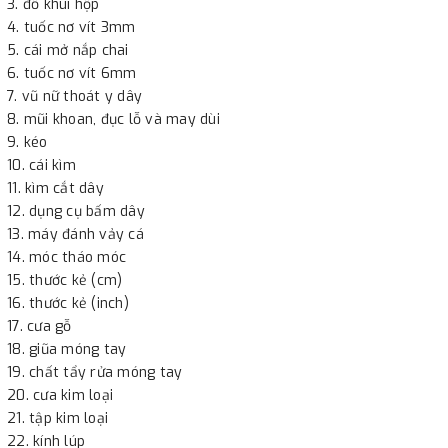
đồ khui hộp
tuốc nơ vít 3mm
cái mở nắp chai
tuốc nơ vít 6mm
vũ nữ thoát y dây
mũi khoan, đục lỗ và may dùi
kéo
cái kìm
kìm cắt dây
dụng cụ bấm dây
máy đánh vảy cá
móc tháo móc
thước kẻ (cm)
thước kẻ (inch)
cưa gỗ
giũa móng tay
chất tẩy rửa móng tay
cưa kim loại
tập kim loại
kính lúp