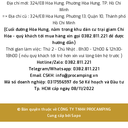
Địa chỉ mới: 324/E8 Hòa Hưng, Phường Hòa Hưng, TP. Hồ Chí
Minh
=> Địa chỉ cũ : 324/E8 Hòa Hưng, Phường 13, Quận 10, Thành phố
Hồ Chí Minh
(Cuối đường Hòa Hưng, nằm trong khu dân cư trại giam Chí
Hòa - quý khách tới mua hàng xin gọi 0382.811.221 để được
hướng dẫn)
Thời gian làm việc: Thứ 2 - Chủ Nhật . 8h30 - 12h00 & 12h30-
18h00 ( nếu quý khách tới trể hơn xin vui lòng liên hệ trước )
Hotline/Zalo: 0382.811.221
Telegram/Whatsapp: 0382.811.221
Email CSKH: info@procamping.vn
Mã số doanh nghiệp: 0317556597 do Sở Kế hoạch và Đầu tư
Tp. HCM cấp ngày 08/11/2022
© Bản quyền thuộc về
CÔNG TY TNHH PROCAMPING
Cung cấp bởi
Sapo