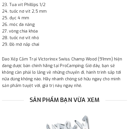
Tua vít Phillips 1/2
tuốc nơ vít 2,5 mm
đục 4 mm
móc đa năng
vòng chìa khóa
tuốc nơ vít nhỏ
Đồ mở nắp chai
Dao Xếp Cắm Trại Victorinox Swiss Champ Wood (91mm) hiện
đang được bán chính hãng tại ProCamping. Giờ đây, bạn sẽ
không cần phải lo lắng về những chuyến đi, hành trình sắp tới
nữa đúng không nào. Hãy nhanh chóng sở hữu ngay cho mình
sản phẩm tuyệt vời, giá trị này ngay nhé.
SẢN PHẨM BẠN VỪA XEM