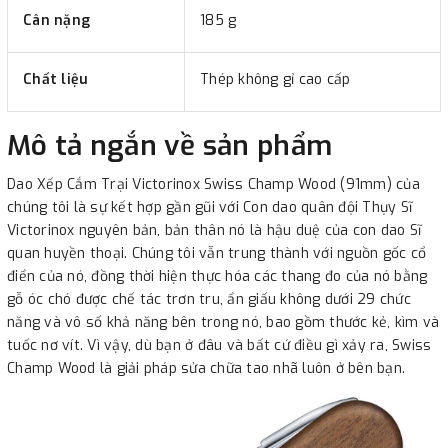
Cân nặng
185 g
Chất liệu
Thép không gỉ cao cấp
Mô tả ngắn về sản phẩm
Dao Xếp Cắm Trại Victorinox Swiss Champ Wood (91mm) của
chúng tôi là sự kết hợp gần gũi với Con dao quân đội Thụy Sĩ
Victorinox nguyên bản, bản thân nó là hậu duệ của con dao Sĩ
quan huyền thoại. Chúng tôi vẫn trung thành với nguồn gốc cổ
điển của nó, đồng thời hiện thực hóa các thang đo của nó bằng
gỗ óc chó được chế tác trơn tru, ẩn giấu không dưới 29 chức
năng và vô số khả năng bên trong nó, bao gồm thước kẻ, kìm và
tuốc nơ vít. Vì vậy, dù bạn ở đâu và bất cứ điều gì xảy ra, Swiss
Champ Wood là giải pháp sửa chữa tao nhã luôn ở bên bạn.