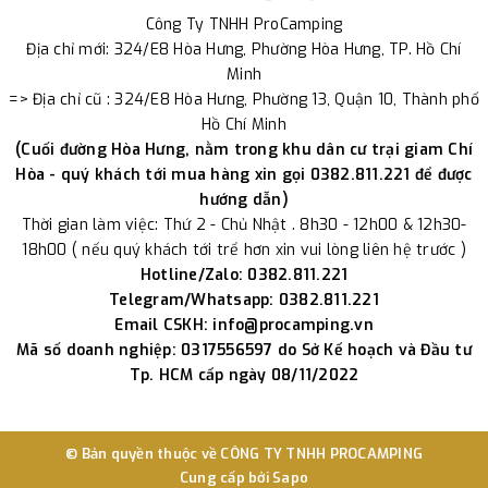
Công Ty TNHH ProCamping
Địa chỉ mới: 324/E8 Hòa Hưng, Phường Hòa Hưng, TP. Hồ Chí
Minh
=> Địa chỉ cũ : 324/E8 Hòa Hưng, Phường 13, Quận 10, Thành phố
Hồ Chí Minh
(Cuối đường Hòa Hưng, nằm trong khu dân cư trại giam Chí
Hòa - quý khách tới mua hàng xin gọi 0382.811.221 để được
hướng dẫn)
Thời gian làm việc: Thứ 2 - Chủ Nhật . 8h30 - 12h00 & 12h30-
18h00 ( nếu quý khách tới trể hơn xin vui lòng liên hệ trước )
Hotline/Zalo: 0382.811.221
Telegram/Whatsapp: 0382.811.221
Email CSKH: info@procamping.vn
Mã số doanh nghiệp: 0317556597 do Sở Kế hoạch và Đầu tư
Tp. HCM cấp ngày 08/11/2022
© Bản quyền thuộc về
CÔNG TY TNHH PROCAMPING
Cung cấp bởi
Sapo