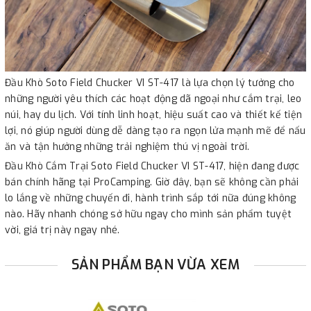
Đầu Khò Soto Field Chucker VI ST-417 là lựa chọn lý tưởng cho
những người yêu thích các hoạt động dã ngoại như cắm trại, leo
núi, hay du lịch. Với tính linh hoạt, hiệu suất cao và thiết kế tiện
lợi, nó giúp người dùng dễ dàng tạo ra ngọn lửa mạnh mẽ để nấu
ăn và tận hưởng những trải nghiệm thú vị ngoài trời.
Đầu Khò Cắm Trại Soto Field Chucker VI ST-417, hiện đang được
bán chính hãng tại ProCamping. Giờ đây, bạn sẽ không cần phải
lo lắng về những chuyến đi, hành trình sắp tới nữa đúng không
nào. Hãy nhanh chóng sở hữu ngay cho mình sản phẩm tuyệt
vời, giá trị này ngay nhé.
SẢN PHẨM BẠN VỪA XEM