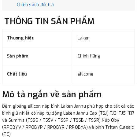
Chính sách đổi trả
THÔNG TIN SẢN PHẨM
Thương hiệu
Laken
Sản phẩm
Chính hãng
Chất liệu
silicone
Mô tả ngắn về sản phẩm
Đệm gioăng silicon nắp bình Laken Jannu phù hợp cho tất cả các
bình giữ nhiêt có nắp tự động Laken Jannu Cap (TSJ) TJ3, TJ5, TJ7
và Summit (TSSG / TSSV / TSSP / TSSB / TSSR) Nắp Oby
(RPOBYV / RPOBYP / RPOBYR / RPOBYA) và bình Tritan Classic
(TC)