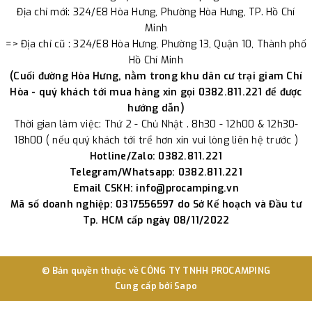
Địa chỉ mới: 324/E8 Hòa Hưng, Phường Hòa Hưng, TP. Hồ Chí
Minh
=> Địa chỉ cũ : 324/E8 Hòa Hưng, Phường 13, Quận 10, Thành phố
Hồ Chí Minh
(Cuối đường Hòa Hưng, nằm trong khu dân cư trại giam Chí
Hòa - quý khách tới mua hàng xin gọi 0382.811.221 để được
hướng dẫn)
Thời gian làm việc: Thứ 2 - Chủ Nhật . 8h30 - 12h00 & 12h30-
18h00 ( nếu quý khách tới trể hơn xin vui lòng liên hệ trước )
Hotline/Zalo: 0382.811.221
Telegram/Whatsapp: 0382.811.221
Email CSKH: info@procamping.vn
Mã số doanh nghiệp: 0317556597 do Sở Kế hoạch và Đầu tư
Tp. HCM cấp ngày 08/11/2022
© Bản quyền thuộc về
CÔNG TY TNHH PROCAMPING
Cung cấp bởi
Sapo