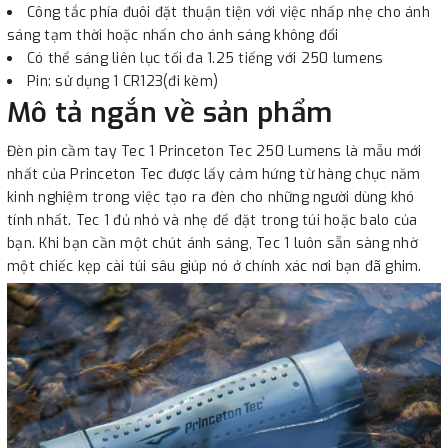
Công tắc phía đuôi đặt thuận tiện với việc nhấp nhẹ cho ánh
sáng tạm thời hoặc nhấn cho ánh sáng không đổi
Có thể sáng liên lục tối đa 1.25 tiếng với 250 lumens
Pin: sử dụng 1 CR123(đi kèm)
Mô tả ngắn về sản phẩm
Đèn pin cầm tay Tec 1 Princeton Tec 250 Lumens là mẫu mới
nhất của Princeton Tec được lấy cảm hứng từ hàng chục năm
kinh nghiệm trong việc tạo ra đèn cho những người dùng khó
tính nhất. Tec 1 đủ nhỏ và nhẹ để đặt trong túi hoặc balo của
bạn. Khi bạn cần một chút ánh sáng, Tec 1 luôn sẵn sàng nhờ
một chiếc kẹp cài túi sâu giúp nó ở chính xác nơi bạn đã ghim.