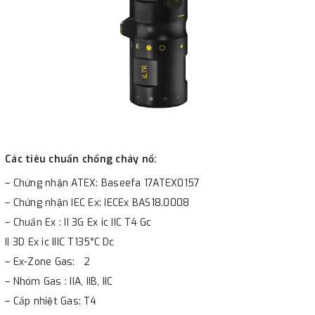
Các tiêu chuẩn chống cháy nổ:
– Chứng nhận ATEX: Baseefa 17ATEX0157
– Chứng nhận IEC Ex: IECEx BAS18.0008
– Chuẩn Ex : II 3G Ex ic IIC T4 Gc
II 3D Ex ic IIIC T135°C Dc
– Ex-Zone Gas: 2
– Nhóm Gas : IIA, IIB, IIC
– Cấp nhiệt Gas: T4