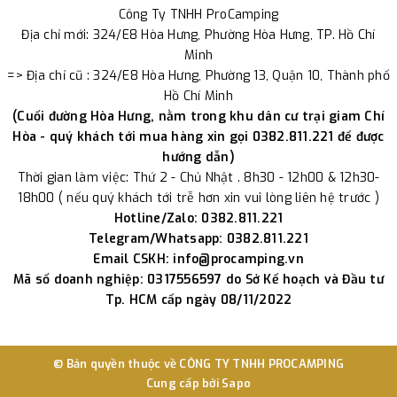
Công Ty TNHH ProCamping
Địa chỉ mới: 324/E8 Hòa Hưng, Phường Hòa Hưng, TP. Hồ Chí
Minh
=> Địa chỉ cũ : 324/E8 Hòa Hưng, Phường 13, Quận 10, Thành phố
Hồ Chí Minh
(Cuối đường Hòa Hưng, nằm trong khu dân cư trại giam Chí
Hòa - quý khách tới mua hàng xin gọi 0382.811.221 để được
hướng dẫn)
Thời gian làm việc: Thứ 2 - Chủ Nhật . 8h30 - 12h00 & 12h30-
18h00 ( nếu quý khách tới trễ hơn xin vui lòng liên hệ trước )
Hotline/Zalo: 0382.811.221
Telegram/Whatsapp: 0382.811.221
Email CSKH: info@procamping.vn
Mã số doanh nghiệp: 0317556597 do Sở Kế hoạch và Đầu tư
Tp. HCM cấp ngày 08/11/2022
© Bản quyền thuộc về
CÔNG TY TNHH PROCAMPING
Cung cấp bởi
Sapo