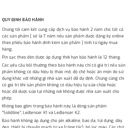
QUY ĐỊNH BẢO HÀNH
Chúng tôi cam kết cung cấp dịch vụ bảo hành 2 năm cho tất cả
các sản phẩm ( sẽ là 7 năm nếu sản phẩm được đăng ký online
theo phiếu bảo hành đính kèm sản phẩm ) tính từ ngày mua
hàng .
Pin sạc theo đèn được áp dụng thời hạn bảo hành là 12 tháng.
Các yêu cầu bồi thường theo bảo hành này chỉ có giá trị nếu sản
phẩm không có dấu hiệu bị tháo mở, độ chế hoặc ăn mòn do sử
dụng khác với những gì nhà sản xuất đã dự định. Chúng cũng chỉ
có giá trị khi sản phẩm không có dấu hiệu tự sửa chữa hoặc
hoặc đã được sửa tại những nơi không được nhà sản xuất cho
phép.
Không bao gồm trong bảo hành này là dòng sản phẩm
“Solidline”, Ledlenser K1 và Ledlenser K2.
Bảo hành không áp dụng cho pin alkaline, bao da, túi đựng, dây
đeo, thiết bị chuyển mạch từ xa (công tắc), bộ lọc màu, Các chữ