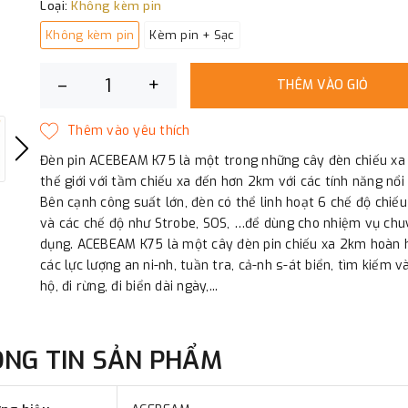
Loại:
Không kèm pin
Không kèm pin
Kèm pin + Sạc
–
+
THÊM VÀO GIỎ
Đèn pin ACEBEAM K75 là một trong những cây đèn chiếu xa
thế giới với tầm chiếu xa đến hơn 2km với các tính năng nổi 
Bên cạnh công suất lớn, đèn có thể linh hoạt 6 chế độ chiế
và các chế độ như Strobe, SOS, …để dùng cho nhiệm vụ ch
dụng. ACEBEAM K75 là một cây đèn pin chiếu xa 2km hoàn 
các lực lượng an ni-nh, tuần tra, cả-nh s-át biển, tìm kiếm v
hộ, đi rừng, đi biển dài ngày,...
ÔNG TIN SẢN PHẨM