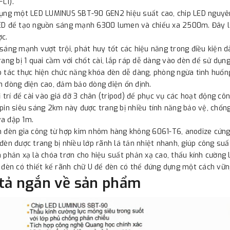
L1).
ụng một LED LUMINUS SBT-90 GEN2 hiệu suất cao, chip LED nguyên k
ED để tạo nguồn sáng mạnh 6300 lumen và chiếu xa 2500m. Đây l
ợc.
sáng mạnh vượt trội, phát huy tốt các hiệu năng trong điều kiện 
rang bị 1 quai cầm với chốt cài, lắp ráp dễ dàng vào đèn để sử dụn
 tác thực hiện chức năng khóa đèn dễ dàng, phòng ngừa tình huống
 dòng điện cao, đảm bảo dòng điện ổn định.
ị trí để cài vào giá đỡ 3 chân (tripod) để phục vụ các hoạt động cô
pin siêu sáng 2km này được trang bị nhiều tính năng bảo vệ, chốn
a đập 1m.
 đèn gia công từ hợp kim nhôm hàng không 6061-T6, anodize cứng 
đèn được trang bị nhiều lớp rãnh lá tản nhiệt nhanh, giúp công suấ
 phản xạ là chóa trơn cho hiệu suất phản xạ cao, thấu kính cường 
 đèn có thiết kế rãnh chữ U để đèn có thể đứng dựng một cách vữn
tả ngắn về sản phẩm