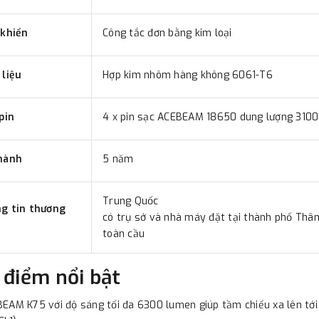
 khiển
Công tắc đơn bằng kim loại
 liệu
Hợp kim nhôm hàng không 6061-T6
pin
4 x pin sạc ACEBEAM 18650 dung lượng 310
 hành
5 năm
Trung Quốc
g tin thương
có trụ sở và nhà máy đặt tại thành phố Thâ
toàn cầu
 điểm nổi bật
EAM K75 với độ sáng tối đa 6300 lumen giúp tầm chiếu xa lên tới