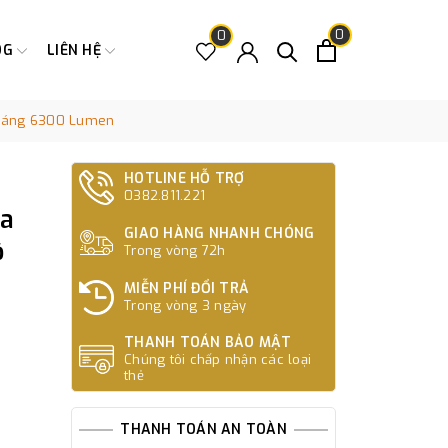
0
0
OG
LIÊN HỆ
 Sáng 6300 Lumen
HOTLINE HỖ TRỢ
0382.811.221
Xa
GIAO HÀNG NHANH CHÓNG
ộ
Trong vòng 72h
MIỄN PHÍ ĐỔI TRẢ
Trong vòng 3 ngày
THANH TOÁN BẢO MẬT
Chúng tôi chấp nhận các loại
thẻ
THANH TOÁN AN TOÀN