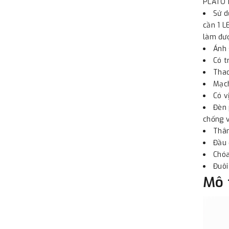
PLATO F
Sử d
cần 1 L
làm đư
Ánh 
Có t
Thao
Mạch
Có v
Đèn 
chống v
Thân
Đầu 
Chóa
Đuôi
Mô 