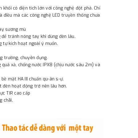
hối có diện tích lớn với công nghệ đột phá. Chỉ
à điều mà các công nghệ LED truyền thống chưa
dày sương mù
g để tránh nóng tay khi dùng đèn lâu.
 tự kích hoạt ngoài ý muốn.
ng trường, chuyên dụng.
g quá xả, chống nước IPX8 (chịu nước sâu 2m) và
bề mặt HA III chuẩn qu-ân s-ự.
t đèn hoạt động trở nên lâu hơn.
lực TIR cao cấp
g chãi.