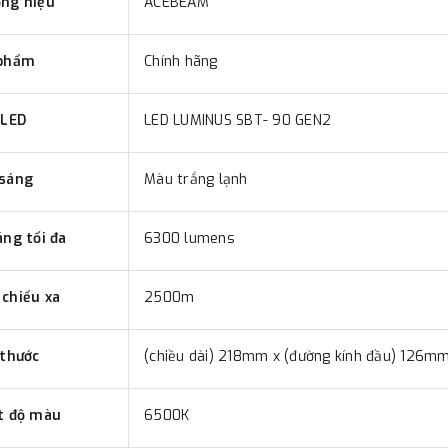
ng hiệu
ACEBEAM
phẩm
Chính hãng
 LED
LED LUMINUS SBT- 90 GEN2
 sáng
Màu trắng lạnh
áng tối đa
6300 lumens
chiếu xa
2500m
 thước
(chiều dài) 218mm x (đường kính đầu) 126m
t độ màu
6500K