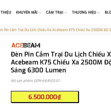
 THIỆU
KHUYẾN MÃI
CẮM TRẠI
THƯƠNG HIỆU
BL
èn Pin Cắm Trại Du Lịch Chiếu Xa Acebeam K75 Chiếu Xa 2500M Độ
Đèn Pin Cắm Trại Du Lịch Chiếu 
Acebeam K75 Chiếu Xa 2500M Đ
Sáng 6300 Lumen
Mã sản phẩm: DDN-AB-8102-01
6.500.000₫