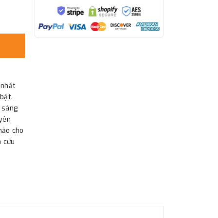
 nhất
bật.
u sáng
uyên
hảo cho
à cứu