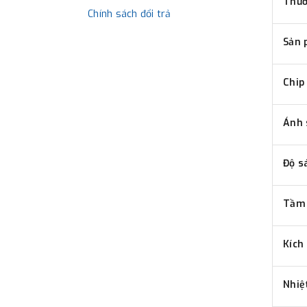
Thươ
Chính sách đổi trả
Sản 
Chip
Ánh
Độ s
Tầm 
Kích
Nhiệ