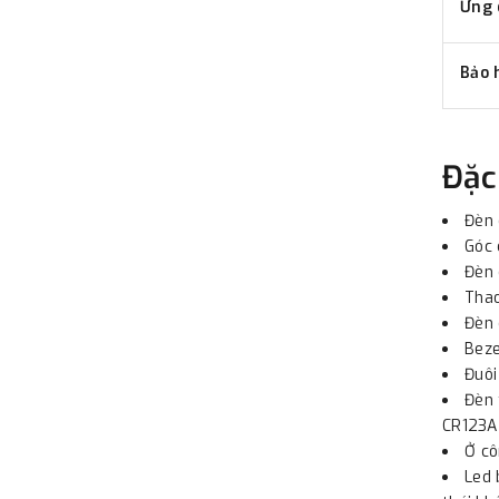
Ứng 
Bảo 
Đặc
Đèn 
Góc 
Đèn 
Thao
Đèn 
Beze
Đuôi
Đèn 
CR123A
Ở cô
Led 