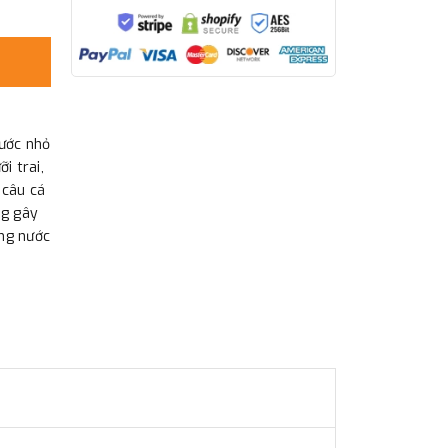
hước nhỏ
i trai,
 câu cá
ng gây
áng nước