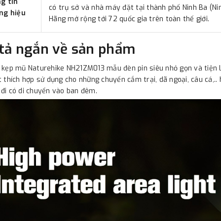
g tin
có trụ sở và nhà máy đặt tại thành phố Ninh Ba (Ni
ng hiệu
Hãng mở rộng tới 72 quốc gia trên toàn thế giới.
tả ngắn về sản phẩm
 kẹp mũ Naturehike NH21ZM013 mẫu đèn pin siêu nhỏ gọn và tiện lợ
t thích hợp sử dụng cho những chuyến cắm trại, dã ngoại, câu cá,..
đi có di chuyển vào ban đêm.