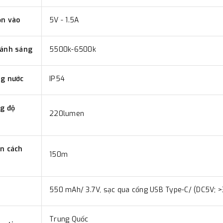
n vào
5V - 1.5A
ánh sáng
5500k-6500k
g nước
IP54
g độ
220lumen
n cách
150m
550 mAh/ 3.7V, sạc qua cổng USB Type-C/ (DC5V;
Trung Quốc