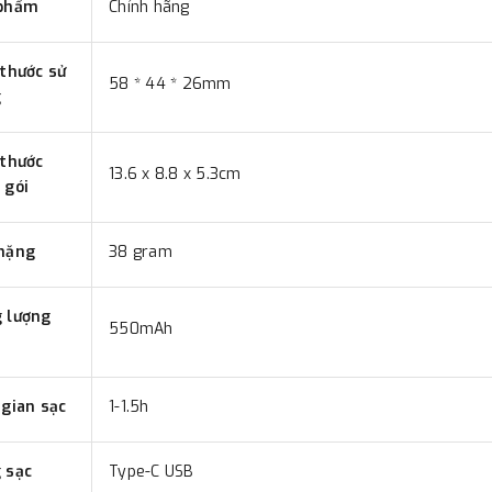
phẩm
Chính hãng
 thước sử
58 * 44 * 26mm
g
 thước
13.6 x 8.8 x 5.3cm
 gói
nặng
38 gram
 lượng
550mAh
 gian sạc
1-1.5h
 sạc
Type-C USB