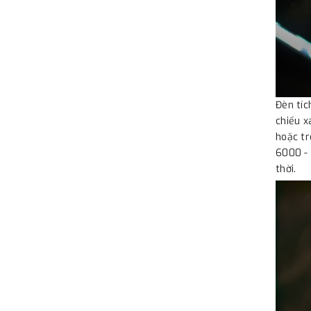
Đèn tíc
chiếu x
hoặc tr
6000 - 
thời.