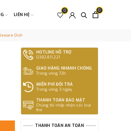
0
0
OG
LIÊN HỆ
bleware Dish
HOTLINE HỖ TRỢ
0382.811.221
GIAO HÀNG NHANH CHÓNG
Trong vòng 72h
MIỄN PHÍ ĐỔI TRẢ
Trong vòng 3 ngày
THANH TOÁN BẢO MẬT
Chúng tôi chấp nhận các loại
thẻ
THANH TOÁN AN TOÀN