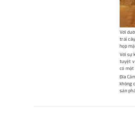
Với đườ
trái câ
họp mặt
Với sự 
tuyệt v
có một 
Đĩa Cắm
không c
sản phẩ