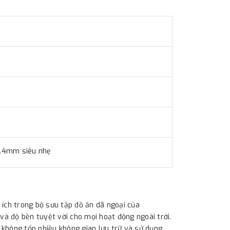
0.4mm siêu nhẹ
ch trong bộ sưu tập đồ ăn dã ngoại của
và độ bền tuyệt vời cho mọi hoạt động ngoài trời.
không tốn nhiều không gian lưu trữ và sử dụng