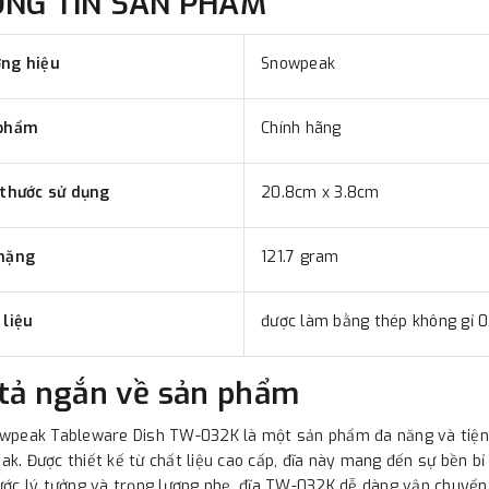
ÔNG TIN SẢN PHẨM
ng hiệu
Snowpeak
phẩm
Chính hãng
 thước sử dụng
20.8cm x 3.8cm
nặng
121.7 gram
 liệu
được làm bằng thép không gỉ 
tả ngắn về sản phẩm
wpeak Tableware Dish TW-032K là một sản phẩm đa năng và tiện í
k. Được thiết kế từ chất liệu cao cấp, đĩa này mang đến sự bền bỉ 
ước lý tưởng và trọng lượng nhẹ, đĩa TW-032K dễ dàng vận chuyển 