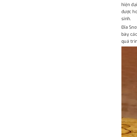
hiện đạ
được ho
sinh.
Đĩa Sno
bày các
quá trì