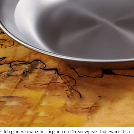
ế đơn giản và màu sắc tối giản của đĩa Snowpeak Tableware Dish