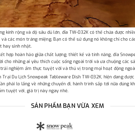
ng kính rộng và độ sâu đủ lớn, đĩa TW-032K có thể chứa được nhiề
y và các món tráng miệng. Bạn có thể sử dụng nó không chỉ cho các
 hay sinh nhật.
kết hợp hoàn hảo giữa chất lượng, thiết kế và tính năng, đĩa Sno
ời cho những ai yêu thích cuộc sống ngoài trời và ưa chuộng các s
trải nghiệm ẩm thực tuyệt vời và thú vị trong mọi hoạt động ngoài
 Trại Du Lịch Snowpeak Tableware Dish TW-032K, hiện đang được b
ần phải lo lắng về những chuyến đi, hành trình sắp tới nữa đúng 
m tuyệt vời, giá trị này ngay nhé.
SẢN PHẨM BẠN VỪA XEM