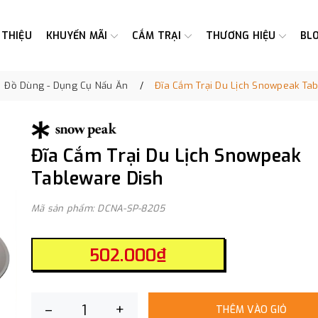
 THIỆU
KHUYẾN MÃI
CẮM TRẠI
THƯƠNG HIỆU
BL
Đồ Dùng - Dụng Cụ Nấu Ăn
Đĩa Cắm Trại Du Lịch Snowpeak Ta
Đĩa Cắm Trại Du Lịch Snowpeak
Tableware Dish
Mã sản phẩm: DCNA-SP-8205
502.000₫
–
+
THÊM VÀO GIỎ