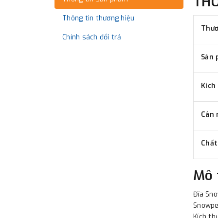
TH
Thông tin thương hiệu
Thươ
Chính sách đổi trả
Sản 
Kích
Cân 
Chất
Mô 
Đĩa Sno
Snowpea
Kích th