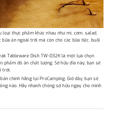
u loại thực phẩm khác nhau như mì, cơm, salad,
 bữa ăn ngoài trời mà còn cho các bữa tiệc, buổi
wpeak Tableware Dish TW-032K là một lựa chọn
ản phẩm đồ ăn chất lượng. Sở hữu đĩa này, bạn sẽ
 trời.
án chính hãng tại ProCamping. Giờ đây, bạn sẽ
không nào. Hãy nhanh chóng sở hữu ngay cho mình