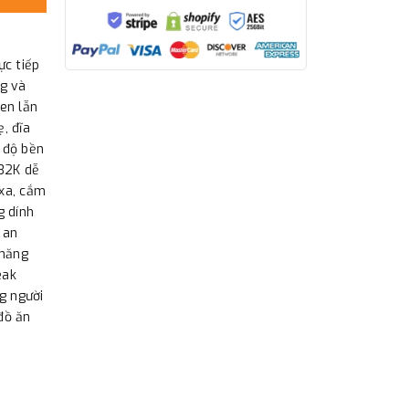
c tiếp
ng và
sen lẫn
ẹ, đĩa
 độ bền
032K dễ
 xa, cắm
g dính
 an
 năng
eak
g người
đồ ăn