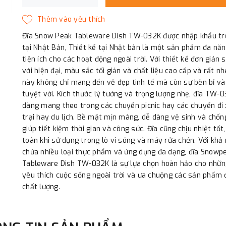
Đĩa Snow Peak Tableware Dish TW-032K được nhập khẩu trự
tại Nhật Bản, Thiết kế tại Nhật bản là một sản phẩm đa nă
tiện ích cho các hoạt động ngoài trời. Với thiết kế đơn giản 
với hiện đại, màu sắc tối giản và chất liệu cao cấp và rất nh
này không chỉ mang đến vẻ đẹp tinh tế mà còn sự bền bỉ và
tuyệt vời. Kích thước lý tưởng và trọng lượng nhẹ, đĩa TW-
dàng mang theo trong các chuyến picnic hay các chuyến đi
trại hay du lịch. Bề mặt mịn màng, dễ dàng vệ sinh và chốn
giúp tiết kiệm thời gian và công sức. Đĩa cũng chịu nhiệt tốt,
toàn khi sử dụng trong lò vi sóng và máy rửa chén. Với khả
chứa nhiều loại thực phẩm và ứng dụng đa dạng, đĩa Snowp
Tableware Dish TW-032K là sự lựa chọn hoàn hảo cho nhữn
yêu thích cuộc sống ngoài trời và ưa chuộng các sản phẩm 
chất lượng.