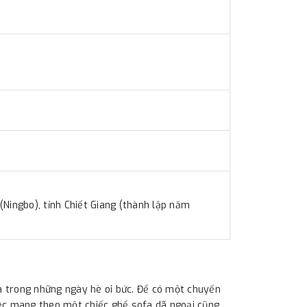
(Ningbo), tỉnh Chiết Giang (thành lập năm
là trong những ngày hè oi bức. Để có một chuyến
ì việc mang theo một chiếc ghế sofa dã ngoại cũng