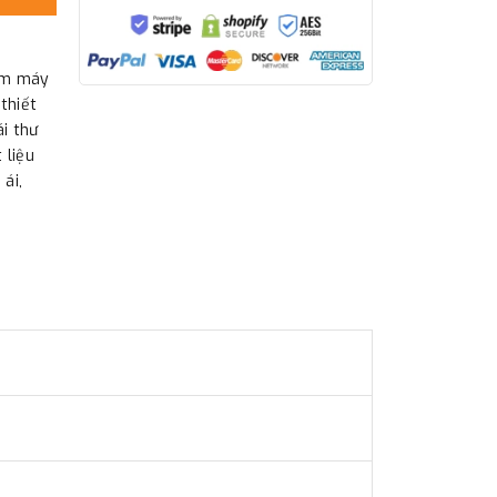
èm máy
thiết
ái thư
 liệu
ái,