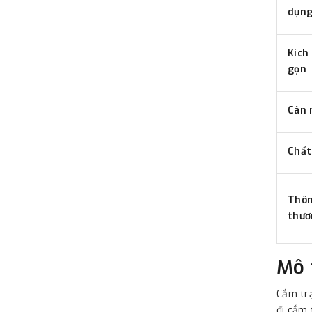
dụn
Kích
gọn
Cân 
Chất
Thôn
thươ
Mô 
Cắm trạ
đi cắm 