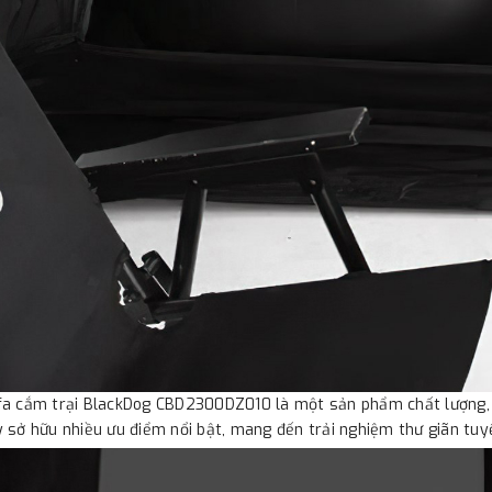
a cắm trại BlackDog CBD2300DZ010 là một sản phẩm chất lượng, đ
 sở hữu nhiều ưu điểm nổi bật, mang đến trải nghiệm thư giãn tuyệ