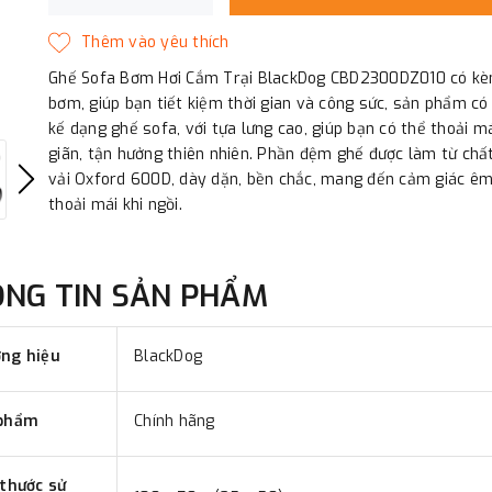
Ghế Sofa Bơm Hơi Cắm Trại BlackDog CBD2300DZ010 có k
bơm, giúp bạn tiết kiệm thời gian và công sức, sản phẩm có 
kế dạng ghế sofa, với tựa lưng cao, giúp bạn có thể thoải m
giãn, tận hưởng thiên nhiên. Phần đệm ghế được làm từ chất
vải Oxford 600D, dày dặn, bền chắc, mang đến cảm giác êm 
thoải mái khi ngồi.
ÔNG TIN SẢN PHẨM
ng hiệu
BlackDog
phẩm
Chính hãng
 thước sử