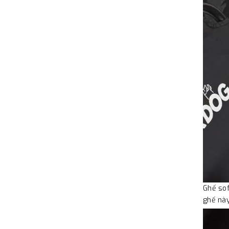
Ghế sof
ghế này