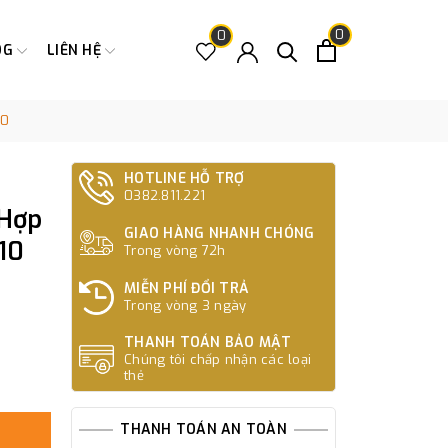
0
0
OG
LIÊN HỆ
10
HOTLINE HỖ TRỢ
0382.811.221
 Hợp
GIAO HÀNG NHANH CHÓNG
10
Trong vòng 72h
MIỄN PHÍ ĐỔI TRẢ
Trong vòng 3 ngày
THANH TOÁN BẢO MẬT
Chúng tôi chấp nhận các loại
thẻ
THANH TOÁN AN TOÀN