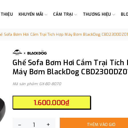
 THIỆU
KHUYẾN MÃI
CẮM TRẠI
THƯƠNG HIỆU
BL
ế Sofa Bơm Hơi Cắm Trại Tích Hợp Máy Bơm BlackDog CBD2300DZ0
Ghế Sofa Bơm Hơi Cắm Trại Tích
Máy Bơm BlackDog CBD2300DZ0
Mã sản phẩm: GX-BD-8070
1.600.000₫
–
+
THÊM VÀO GIỎ