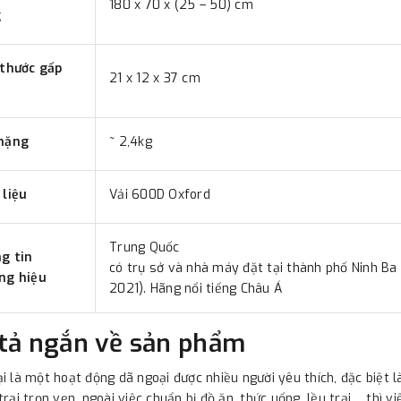
180 x 70 x (25 – 50) cm
g
 thước gấp
21 x 12 x 37 cm
nặng
~ 2,4kg
 liệu
Vải 600D Oxford
Trung Quốc
g tin
có trụ sở và nhà máy đặt tại thành phố Ninh Ba 
ng hiệu
2021). Hãng nổi tiếng Châu Á
tả ngắn về sản phẩm
i là một hoạt động dã ngoại được nhiều người yêu thích, đặc biệt 
trại trọn vẹn, ngoài việc chuẩn bị đồ ăn, thức uống, lều trại,... th