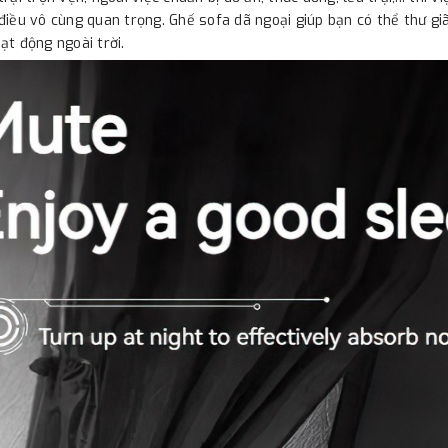
điều vô cùng quan trọng. Ghế sofa dã ngoại giúp bạn có thể thư gi
ạt động ngoài trời.