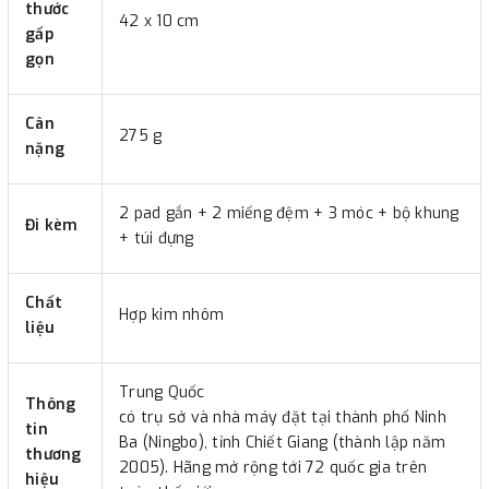
thước
42 x 10 cm
gấp
gọn
Cân
275 g
nặng
2 pad gắn + 2 miếng đệm + 3 móc + bộ khung
Đi kèm
+ túi đựng
Chất
Hợp kim nhôm
liệu
Trung Quốc
Thông
có trụ sở và nhà máy đặt tại thành phố Ninh
tin
Ba (Ningbo), tỉnh Chiết Giang (thành lập năm
thương
2005). Hãng mở rộng tới 72 quốc gia trên
hiệu