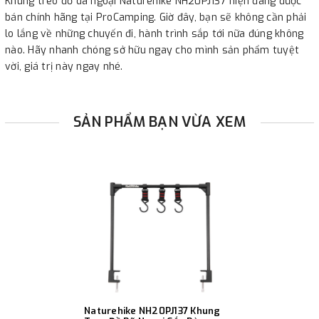
Khung treo đồ dã ngoại Naturehike NH20PJ137 hiện đang được
bán chính hãng tại ProCamping. Giờ đây, bạn sẽ không cần phải
lo lắng về những chuyến đi, hành trình sắp tới nữa đúng không
nào. Hãy nhanh chóng sở hữu ngay cho mình sản phẩm tuyệt
vời, giá trị này ngay nhé.
SẢN PHẨM BẠN VỪA XEM
Naturehike NH20PJ137 Khung