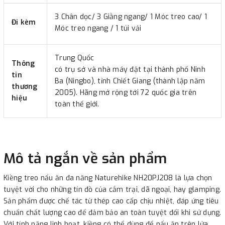
3 Chân dọc/ 3 Giằng ngang/ 1 Móc treo cao/ 1
Đi kèm
Móc treo ngang / 1 túi vải
Trung Quốc
Thông
có trụ sở và nhà máy đặt tại thành phố Ninh
tin
Ba (Ningbo), tỉnh Chiết Giang (thành lập năm
thương
2005). Hãng mở rộng tới 72 quốc gia trên
hiệu
toàn thế giới.
Mô tả ngắn về sản phẩm
Kiềng treo nấu ăn đa năng Naturehike NH20PJ208 là lựa chọn
tuyệt vời cho những tín đồ của cắm trại, dã ngoại, hay glamping.
Sản phẩm được chế tác từ thép cao cấp chịu nhiệt, đáp ứng tiêu
chuẩn chất lượng cao để đảm bảo an toàn tuyệt đối khi sử dụng.
Với tính năng linh hoạt, kiềng có thể dùng để nấu ăn trên lửa