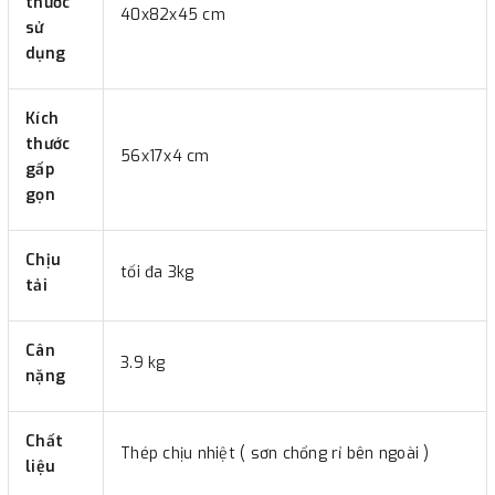
thước
40x82x45 cm
sử
dụng
Kích
thước
56x17x4 cm
gấp
gọn
Chịu
tối đa 3kg
tải
Cân
3.9 kg
nặng
Chất
Thép chịu nhiệt ( sơn chổng rỉ bên ngoài )
liệu