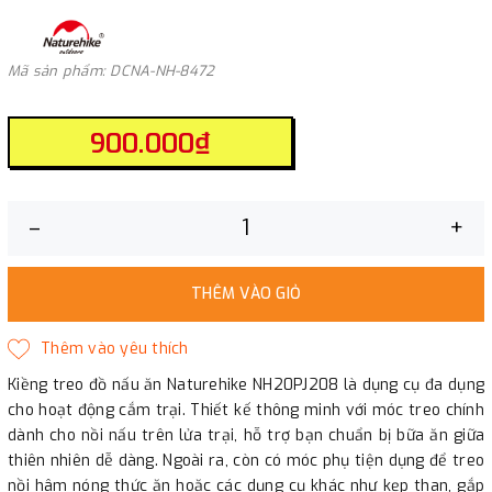
Mã sản phẩm: DCNA-NH-8472
900.000₫
–
+
THÊM VÀO GIỎ
Kiềng treo đồ nấu ăn Naturehike NH20PJ208 là dụng cụ đa dụng
cho hoạt động cắm trại. Thiết kế thông minh với móc treo chính
dành cho nồi nấu trên lửa trại, hỗ trợ bạn chuẩn bị bữa ăn giữa
thiên nhiên dễ dàng. Ngoài ra, còn có móc phụ tiện dụng để treo
nồi hâm nóng thức ăn hoặc các dụng cụ khác như kẹp than, gắp