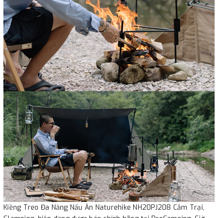
Kiềng Treo Đa Năng Nấu Ăn Naturehike NH20PJ208 Cắm Trại,