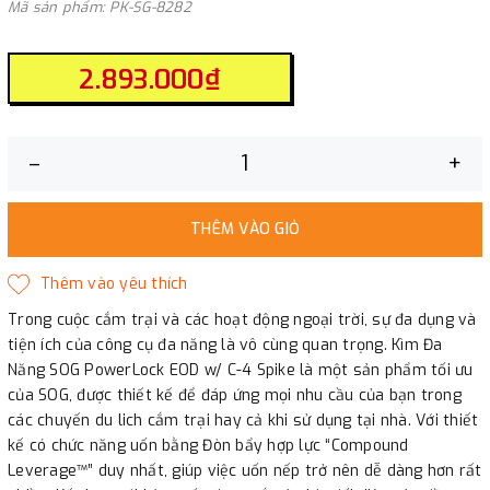
Mã sản phẩm: PK-SG-8282
2.893.000₫
–
+
THÊM VÀO GIỎ
Trong cuộc cắm trại và các hoạt động ngoại trời, sự đa dụng và
tiện ích của công cụ đa năng là vô cùng quan trọng. Kìm Đa
Năng SOG PowerLock EOD w/ C-4 Spike là một sản phẩm tối ưu
của SOG, được thiết kế để đáp ứng mọi nhu cầu của bạn trong
các chuyến du lich cắm trại hay cả khi sử dụng tại nhà. Với thiết
kế có chức năng uốn bằng Đòn bẩy hợp lực “Compound
Leverage™” duy nhất, giúp việc uốn nếp trở nên dễ dàng hơn rất