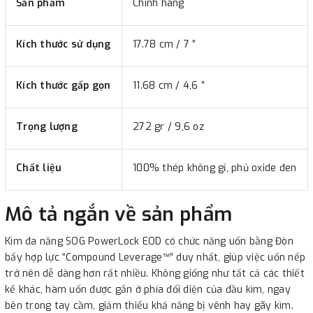
Sản phẩm
Chính hãng
Kích thước sử dụng
17.78 cm / 7 ”
Kích thước gấp gọn
11.68 cm / 4,6 ”
Trọng lượng
272 gr / 9,6 oz
Chất liệu
100% thép không gỉ, phủ oxide đen
Mô tả ngắn về sản phẩm
Kìm đa năng SOG PowerLock EOD có chức năng uốn bằng Đòn
bẩy hợp lực “Compound Leverage™” duy nhất, giúp việc uốn nếp
trở nên dễ dàng hơn rất nhiều. Không giống như tất cả các thiết
kế khác, hàm uốn được gắn ở phía đối diện của đầu kìm, ngay
bên trong tay cầm, giảm thiểu khả năng bị vênh hay gãy kìm.