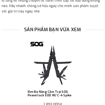
lo lắng về những chuyến đi, hành trình sắp tới nữa đúng không
nào. Hãy nhanh chóng sở hữu ngay cho mình sản phẩm tuyệt
vời, giá trị này ngay nhé.
SẢN PHẨM BẠN VỪA XEM
Kìm Đa Năng Cắm Trại SOG
Powerlock EOD W/ C-4 Spike
2.893.000₫