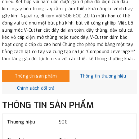
nhiều. Kết hợp với hàm uốn được gắn ở phía đối diện của đầu
kìm, ngay bên trong tay cầm, giảm thiểu khả năng bị vênh hay
gãy kìm. Ngoài ra, đi kèm với SOG EOD 2.0 là mũi nhọn có thể
đóng vai trò như một bút phá kính, bút vẽ công nghiệp. Việc bổ
sung móc V-Cutter cắt dây đai an toàn, dây thừng, dây câu cá,
kéo vỏ cáp điện, mở thùng hoặc tước dây, V-Cutter đảm bảo
hoạt động ở cấp độ cao hơn! Chúng cho phép mở bằng một tay
bằng cách lật cổ tay và cũng tạo ra lực “Compound Leverage™”
làm tăng gấp đôi lực kìm so với các thiết kế thông thường khác.
Thông tin sản phẩm
Thông tin thương hiệu
Chính sách đổi trả
THÔNG TIN SẢN PHẨM
Thương hiệu
SOG