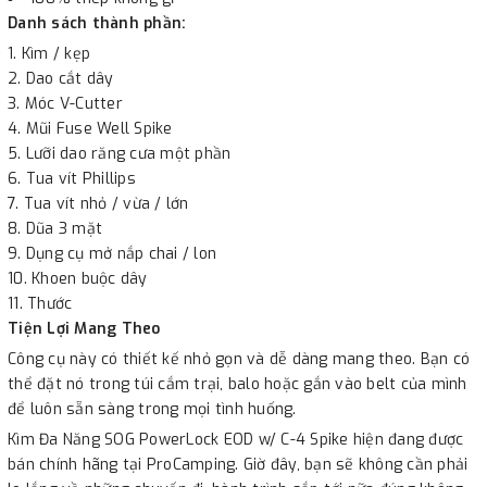
Danh sách thành phần:
Kìm / kẹp
Dao cắt dây
Móc V-Cutter
Mũi Fuse Well Spike
Lưỡi dao răng cưa một phần
Tua vít Phillips
Tua vít nhỏ / vừa / lớn
Dũa 3 mặt
Dụng cụ mở nắp chai / lon
Khoen buộc dây
Thước
Tiện Lợi Mang Theo
Công cụ này có thiết kế nhỏ gọn và dễ dàng mang theo. Bạn có
thể đặt nó trong túi cắm trại, balo hoặc gắn vào belt của mình
để luôn sẵn sàng trong mọi tình huống.
Kìm Đa Năng SOG PowerLock EOD w/ C-4 Spike hiện đang được
bán chính hãng tại ProCamping. Giờ đây, bạn sẽ không cần phải