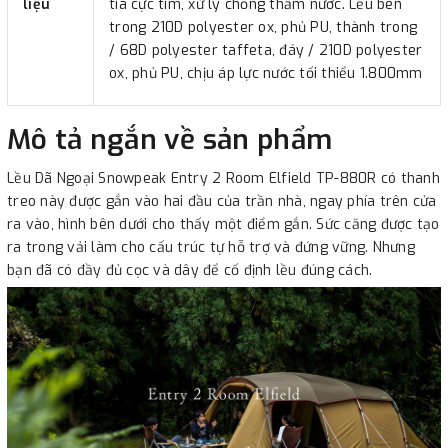
liệu
tia cực tím, xử lý chống thấm nước. Lều bên
trong 210D polyester ox, phủ PU, thành trong
/ 68D polyester taffeta, đáy / 210D polyester
ox, phủ PU, chịu áp lực nước tối thiểu 1.800mm
Mô tả ngắn về sản phẩm
Lều Dã Ngoại Snowpeak Entry 2 Room Elfield TP-880R có thanh
treo này được gắn vào hai đầu của trần nhà, ngay phía trên cửa
ra vào, hình bên dưới cho thấy một điểm gắn. Sức căng được tạo
ra trong vải làm cho cấu trúc tự hỗ trợ và đứng vững. Nhưng
bạn đã có đầy đủ cọc và dây để cố định lều đúng cách.