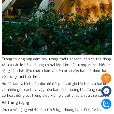
Trong trường hợp cắm trại trong thời tiết lạnh, bạn có thể đóng
tất cả các lỗ hở vì chúng có hai lớp. Lều bên trong được thiết kế
rộng rãi, chất liệu chắc chắn và bền bỉ, vì vậy bạn sẽ được bảo
vệ trong mọi thời tiết.
Họ đã tạo ra hình bầu dục để đối phó với gió tốt hơn và hai bên
có nhiều góc cạnh, vì vậy nếu bạn định hướng lều đúng cách, nó
sẽ hoạt động tốt trong điều kiện gió bất chấp chiều cao của nó.
Về trọng lượng
lều có vẻ nặng với 34,2 lb (15,5 kg). Nhưng bạn đã thấy kích