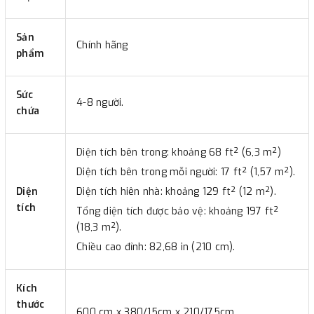
Sản
Chính hãng
phẩm
Sức
4-8 người.
chứa
Diện tích bên trong: khoảng 68 ft² (6,3 m²)
Diện tích bên trong mỗi người: 17 ft² (1,57 m²).
Diện
Diện tích hiên nhà: khoảng 129 ft² (12 m²).
tích
Tổng diện tích được bảo vệ: khoảng 197 ft²
(18,3 m²).
Chiều cao đỉnh: 82,68 in (210 cm).
Kích
thước
600 cm x 380/15cm x 210/175cm