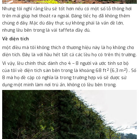
Nhưng tôi nghĩ rằng lều sẽ tốt hơn nếu có một số lỗ thông hơi
trên mái giúp hơi thoát ra ngoài. Đáng tiếc họ đã không thêm
chúng ở đây. Mặc dù đây thực sự không phải là vấn đề lớn,
nhưng lều bên trong là vải taffeta đầy đủ.
Về diện tích
một điều mà tôi không thích ở thương hiệu này là họ không cho
diện tích. Đây là với hầu hết tất cả các lều họ có trên thị trường.
Vì vậy, lều chính thức dành cho 4 – 8 người và ước tính sơ bộ
của tôi về diện tích sàn bên trong là khoảng 68 ft² (6,3 m²) . Số
8 mà họ đề cập có nghĩa là trong trường hợp vỏ sẽ được sử
dụng một mình làm nơi trú ẩn, không có lều bên trong.