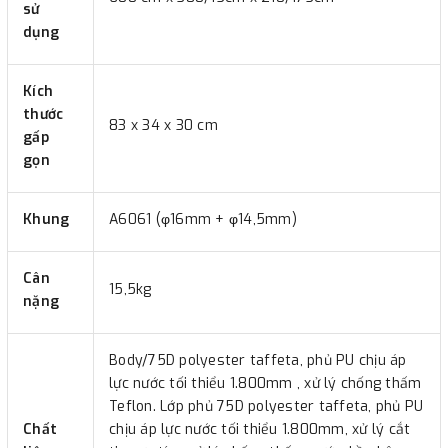
sử
dụng
Kích
thước
83 x 34 x 30 cm
gấp
gọn
Khung
A6061 (φ16mm + φ14,5mm)
Cân
15,5kg
nặng
Body/75D polyester taffeta, phủ PU chịu áp
lực nước tối thiểu 1.800mm , xử lý chống thấm
Teflon. Lớp phủ 75D polyester taffeta, phủ PU
Chất
chịu áp lực nước tối thiểu 1.800mm, xử lý cắt