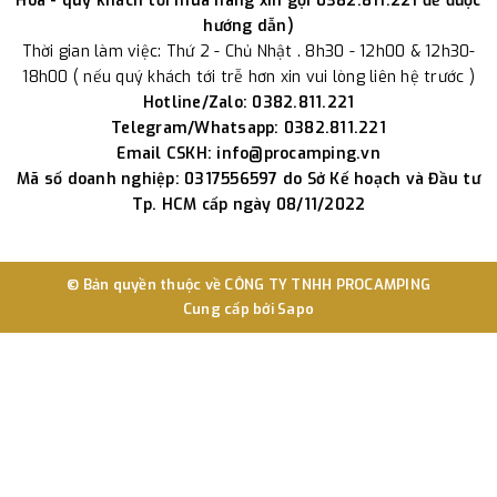
Hòa - quý khách tới mua hàng xin gọi 0382.811.221 để được
hướng dẫn)
Thời gian làm việc: Thứ 2 - Chủ Nhật . 8h30 - 12h00 & 12h30-
18h00 ( nếu quý khách tới trễ hơn xin vui lòng liên hệ trước )
Hotline/Zalo: 0382.811.221
Telegram/Whatsapp: 0382.811.221
Email CSKH: info@procamping.vn
Mã số doanh nghiệp: 0317556597 do Sở Kế hoạch và Đầu tư
Tp. HCM cấp ngày 08/11/2022
© Bản quyền thuộc về
CÔNG TY TNHH PROCAMPING
Cung cấp bởi
Sapo