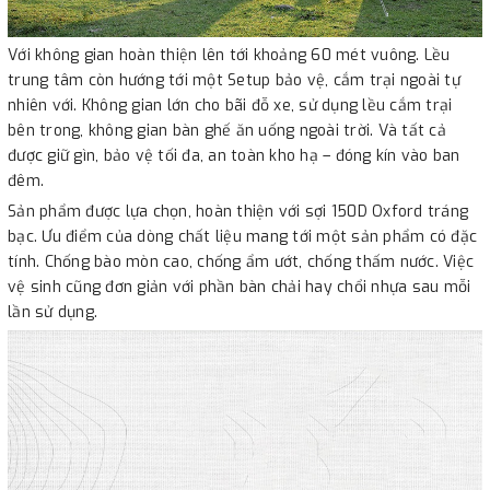
Với không gian hoàn thiện lên tới khoảng 60 mét vuông. Lều
trung tâm còn hướng tới một Setup bảo vệ, cắm trại ngoài tự
nhiên với. Không gian lớn cho bãi đỗ xe, sử dụng lều cắm trại
bên trong, không gian bàn ghế ăn uống ngoài trời. Và tất cả
được giữ gìn, bảo vệ tối đa, an toàn kho hạ – đóng kín vào ban
đêm.
Sản phẩm được lựa chọn, hoàn thiện với sợi 150D Oxford tráng
bạc. Ưu điểm của dòng chất liệu mang tới một sản phẩm có đặc
tính. Chống bào mòn cao, chống ẩm ướt, chống thấm nước. Việc
vệ sinh cũng đơn giản với phần bàn chải hay chổi nhựa sau mỗi
lần sử dụng.