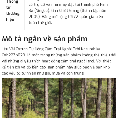
Thông
có trụ sở và nhà máy đặt tại thành phố Ninh
tin
Ba (Ningbo), tỉnh Chiết Giang (thành lập năm
thương
2005). Hãng mở rộng tới 72 quốc gia trên
hiệu
toàn thế giới.
Mô tả ngắn về sản phẩm
Lều Vải Cotton Tự Động Cắm Trại Ngoài Trời Naturehike
Cnh22Zp029 là một trong những sản phẩm không thể thiếu đối
với những ai yêu thích hoạt động cắm trại ngoài trời. Với thiết
kế tiện ích và độ bền cao, sản phẩm này giúp bảo vệ bạn khỏi
các yếu tố tự nhiên như gió, mưa và côn trùng.