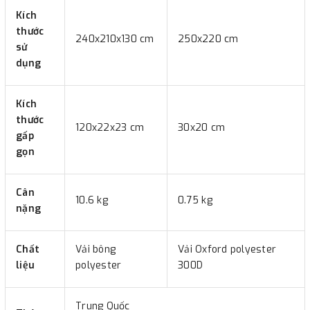
Kích
thước
240x210x130 cm
250x220 cm
sử
dụng
Kích
thước
120x22x23 cm
30x20 cm
gấp
gọn
Cân
10.6 kg
0.75 kg
nặng
Chất
Vải bông
Vải Oxford polyester
liệu
polyester
300D
Trung Quốc